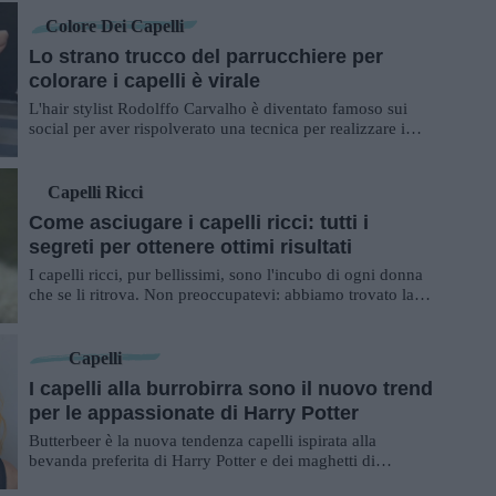
Colore Dei Capelli
Lo strano trucco del parrucchiere per
colorare i capelli è virale
L'hair stylist Rodolffo Carvalho è diventato famoso sui
social per aver rispolverato una tecnica per realizzare i
colpi di sole
Capelli Ricci
Come asciugare i capelli ricci: tutti i
segreti per ottenere ottimi risultati
I capelli ricci, pur bellissimi, sono l'incubo di ogni donna
che se li ritrova. Non preoccupatevi: abbiamo trovato la
soluzione ai vostri drammi e ...
Capelli
I capelli alla burrobirra sono il nuovo trend
per le appassionate di Harry Potter
Butterbeer è la nuova tendenza capelli ispirata alla
bevanda preferita di Harry Potter e dei maghetti di
Hogwarts