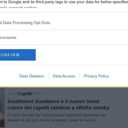
 to Google and its third-party tags to use your data for below specifi
ogle consent section.
Capelli
SOS stempiatura: i rimedi migliori per il
diradamento dei capelli
l Data Processing Opt Outs
Anche se è più frequente negli uomini, la stempiatura è un
problema che può affliggere anche le donne. Ecco come
consents
curare o camuffare la perdita ...
Salute Dei Capelli
CONFIRM
Bigodini: "classici", flessibili, termici, un
evergreen che non passa mai di moda!
Sono un must irrinunciabile per le pettinature di ogni
Data Deletion
Data Access
Privacy Policy
donna: i bigodini sono un'ottima alternativa a piastra e
phon per avere capelli ricci o moss...
Capelli
Southwest Sundance è il nuovo trend
colore dei capelli rainbow a effetto smoky
Ci sono novità che non possono aspettare nemmeno un
minuto in più per essere scoperte: come le nuove
colorazioni per i capelli, in particolare il...