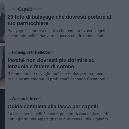
Capelli
20 foto di balayage che dovresti portare al
tuo parrucchiere
Balayage è la nuova tecnica che renderà i vostri capelli
ancora più belli e davvero al passo con le ultime tendenze.
Se infatti gli Shatush non ...
Consigli Di Bellezza
Perché non dovresti più dormire su
lenzuola e federe di cotone
Il momento del risveglio può essere davvero traumatico
per la nostra chioma. Il problema? Secondo Cosmopolitan
e la parrucchiera Jen Atkin sarebbe...
Acconciature
Guida completa alla lacca per capelli
La lacca per capelli è ancora poco utilizzata nella vita di
tutti i giorni, ma sapete quanto può essere utile e quanto
può aiutare le nostre acc...