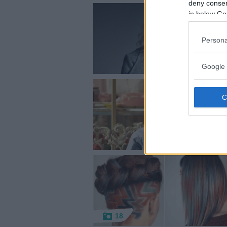
deny consent
in below Go
Persona
Google 
18