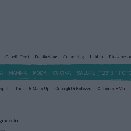
Capelli Corti
Depilazione
Contouring
Labbra
Ricostruzio
ZA
MAMMA
MODA
CUCINA
SALUTE
LIBRI
FOTO
apelli
Trucco E Make Up
Consigli Di Bellezza
Celebrità E Vip
rgomento