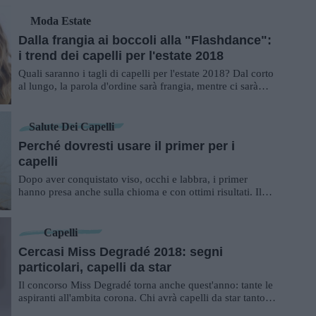
Moda Estate
Dalla frangia ai boccoli alla "Flashdance":
i trend dei capelli per l'estate 2018
Quali saranno i tagli di capelli per l'estate 2018? Dal corto
al lungo, la parola d'ordine sarà frangia, mentre ci sarà
anche un grande ritorno.....
Salute Dei Capelli
Perché dovresti usare il primer per i
capelli
Dopo aver conquistato viso, occhi e labbra, i primer
hanno presa anche sulla chioma e con ottimi risultati. Il
primer è un prodotto che si utilizz...
Capelli
Cercasi Miss Degradé 2018: segni
particolari, capelli da star
Il concorso Miss Degradé torna anche quest'anno: tante le
aspiranti all'ambita corona. Chi avrà capelli da star tanto
da meritare la corona?