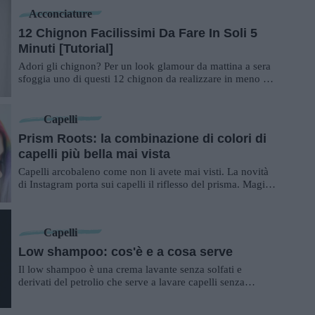
Acconciature
12 Chignon Facilissimi Da Fare In Soli 5
Minuti [Tutorial]
Adori gli chignon? Per un look glamour da mattina a sera
sfoggia uno di questi 12 chignon da realizzare in meno di
5 minuti!
Capelli
Prism Roots: la combinazione di colori di
capelli più bella mai vista
Capelli arcobaleno come non li avete mai visti. La novità
di Instagram porta sui capelli il riflesso del prisma. Magico
e sognante.
Capelli
Low shampoo: cos'è e a cosa serve
Il low shampoo è una crema lavante senza solfati e
derivati del petrolio che serve a lavare capelli senza
danneggiarli.