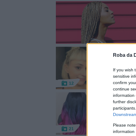
Roba da 
If you wish 
sensitive in
confirm you
12
continue se
information 
further disc
participants
Downstream 
Please note
21
information 