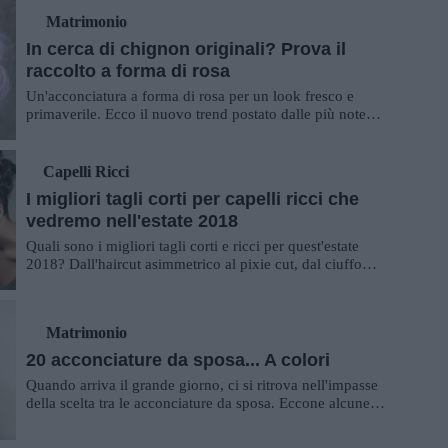
Matrimonio
In cerca di chignon originali? Prova il
raccolto a forma di rosa
Un'acconciatura a forma di rosa per un look fresco e
primaverile. Ecco il nuovo trend postato dalle più note
hairstylist di Instagram.
Capelli Ricci
I migliori tagli corti per capelli ricci che
vedremo nell'estate 2018
Quali sono i migliori tagli corti e ricci per quest'estate
2018? Dall'haircut asimmetrico al pixie cut, dal ciuffo
laterale fino al grande ritorno ...
Matrimonio
20 acconciature da sposa... A colori
Quando arriva il grande giorno, ci si ritrova nell'impasse
della scelta tra le acconciature da sposa. Eccone alcune
coloratissime, come vuole la nu...