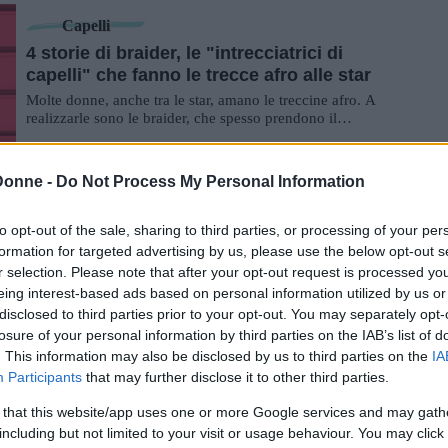
Capelli
4 storie di braider, le "intrecciatrici di
capelli" che fanno le trecce afro alle star
Molte donne, anche tra le star, amano le treccine afro. A
realizzarle sono le braider, che spesso prendono il
testimone di una tradizione familiare...
Capelli
Donne -
Do Not Process My Personal Information
12 frange cortissime da cui farsi ispirare
se sei ossessionata dalle baby bangs
to opt-out of the sale, sharing to third parties, or processing of your per
L'iconica frangetta alla Audrey Hepburn torna di gran
formation for targeted advertising by us, please use the below opt-out s
moda: ecco perché dovresti farla anche tu
r selection. Please note that after your opt-out request is processed y
eing interest-based ads based on personal information utilized by us or
disclosed to third parties prior to your opt-out. You may separately opt-
Capelli
losure of your personal information by third parties on the IAB’s list of
Rainbow Ombré o Grunge: l'arcobaleno
. This information may also be disclosed by us to third parties on the
IA
splende sui capelli scuri o grigi
Participants
that may further disclose it to other third parties.
Una nuova tendenza si affaccia nel mondo delle
 that this website/app uses one or more Google services and may gath
colorazioni: i Rainbow Hair per capelli castani o grigi
including but not limited to your visit or usage behaviour. You may click 
dominano la stagione, sfatando finalmente il...