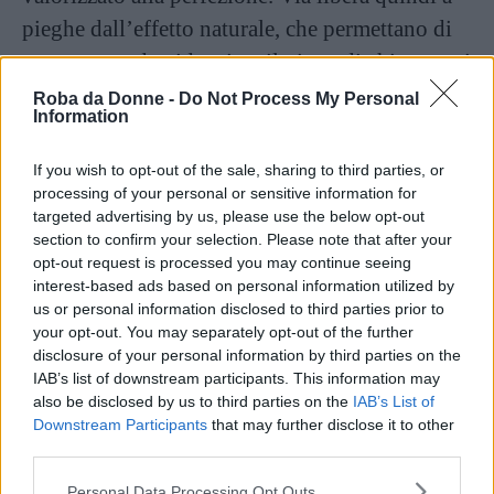
pieghe dall’effetto naturale, che permettano di
accentuare ed evidenziare il gioco di chiaroscuri
che è tipico e caratteristico di questa
Roba da Donne -
Do Not Process My Personal
Information
colorazione. Un’altra ottima accoppiata è
sicuramente quella
tra il Wild Tiger e il wavy
If you wish to opt-out of the sale, sharing to third parties, or
bob
: anche le linee morbide del caschetto lungo
processing of your personal or sensitive information for
targeted advertising by us, please use the below opt-out
ondulato si sposano alla perfezione con gli
section to confirm your selection. Please note that after your
effetti di luce e colore di questa nuova tinta.
opt-out request is processed you may continue seeing
interest-based ads based on personal information utilized by
us or personal information disclosed to third parties prior to
Se però avete i capelli castani, e non
your opt-out. You may separately opt-out of the further
biondissimi come la bella Ilary, non abbattetevi.
disclosure of your personal information by third parties on the
IAB’s list of downstream participants. This information may
Nei trend di questo autunno e del prossimo
also be disclosed by us to third parties on the
IAB’s List of
inverno, infatti, continua ancora ad esserci
il
Downstream Participants
that may further disclose it to other
third parties.
caro vecchio Tiger Eye
. Se avete voglia di
rivoluzionare completamente il vostro look,
Please note that this website/app uses one or more Google
Personal Data Processing Opt Outs