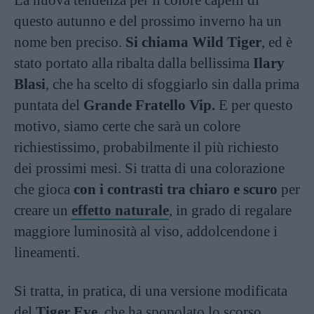
La nuova tendenza per il colore capelli di
questo autunno e del prossimo inverno ha un
nome ben preciso.
Si chiama Wild Tiger
, ed è
stato portato alla ribalta dalla bellissima
Ilary
Blasi
, che ha scelto di sfoggiarlo sin dalla prima
puntata del
Grande Fratello Vip.
E per questo
motivo, siamo certe che sarà un colore
richiestissimo, probabilmente il più richiesto
dei prossimi mesi. Si tratta di una colorazione
che gioca
con i contrasti tra chiaro e scuro
per
creare un
effetto naturale
, in grado di regalare
maggiore luminosità al viso, addolcendone i
lineamenti.
Si tratta, in pratica, di una versione modificata
del
Tiger Eye
, che ha spopolato lo scorso