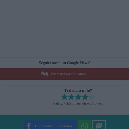
Seguici anche su Google News!
Entra nel nostro canale
Ti è stato utile?
Rate this item:
Rating:
4.2
/5. Su un totale di 15 voti.
SUBMIT RATING
Condividi su
Facebook