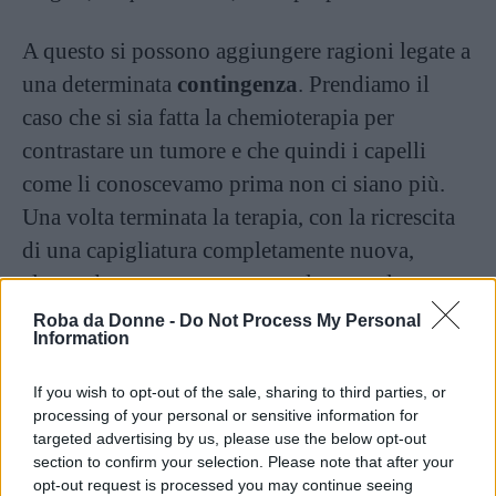
A questo si possono aggiungere ragioni legate a
una determinata
contingenza
. Prendiamo il
caso che si sia fatta la chemioterapia per
contrastare un tumore e che quindi i capelli
come li conoscevamo prima non ci siano più.
Una volta terminata la terapia, con la ricrescita
di una capigliatura completamente nuova,
alcune donne optano per tenerla naturale, con
capelli bianchi o
grigi
.
Roba da Donne -
Do Not Process My Personal
Information
If you wish to opt-out of the sale, sharing to third parties, or
processing of your personal or sensitive information for
targeted advertising by us, please use the below opt-out
section to confirm your selection. Please note that after your
opt-out request is processed you may continue seeing