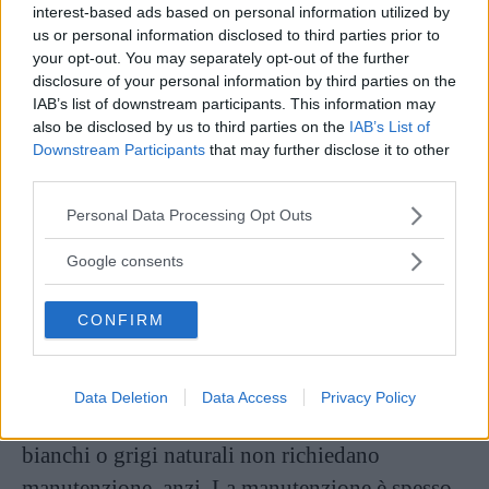
interest-based ads based on personal information utilized by
us or personal information disclosed to third parties prior to
your opt-out. You may separately opt-out of the further
disclosure of your personal information by third parties on the
IAB’s list of downstream participants. This information may
Vi Raccomandiamo...
also be disclosed by us to third parties on the
IAB’s List of
Hair cracking o scalp popping, il trend di
Downstream Participants
that may further disclose it to other
tirarsi i capelli che può creare lesioni
third parties.
Please note that this website/app uses one or more Google
Personal Data Processing Opt Outs
Come non far ingiallire i
services and may gather and store information including but
capelli bianchi
not limited to your visit or usage behaviour. You may click to
Google consents
grant or deny consent to Google and its third-party tags to
use your data for below specified purposes in below Google
CONFIRM
Va detta però una cosa: i capelli bianchi hanno
consent section.
un limite. Guardiamo queste celebrità sulle
copertine patinate e il loro bianco o il loro
Data Deletion
Data Access
Privacy Policy
grigio è sempre perfetto. Non è che i capelli
bianchi o grigi naturali non richiedano
manutenzione, anzi. La manutenzione è spesso