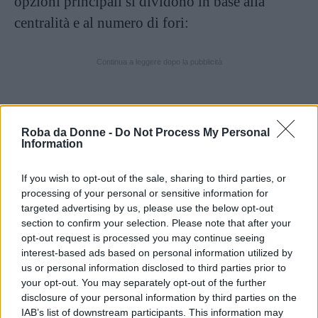
opzioni principali si dividono in base alla
centralità e al numero di fori:
Continua a leggere dopo la pubblicità
Classic Tongue
. È la versione più diffusa in
Roba da Donne -
Do Not Process My Personal
assoluto. Il foro viene praticato verticalmente al
Information
centro della lingua, lungo la linea mediana. Di
If you wish to opt-out of the sale, sharing to third parties, or
solito ospita una barretta dritta (straight barbell)
processing of your personal or sensitive information for
con due palline alle estremità ed è apprezzato
targeted advertising by us, please use the below opt-out
section to confirm your selection. Please note that after your
per la sua discrezione, poiché visibile solo
opt-out request is processed you may continue seeing
quando si parla o si accenna un sorriso.
interest-based ads based on personal information utilized by
us or personal information disclosed to third parties prior to
Venom
. Questa è sicuramente una
your opt-out. You may separately opt-out of the further
decisamente d’impatto. Non si tratta di un foro
disclosure of your personal information by third parties on the
IAB’s list of downstream participants. This information may