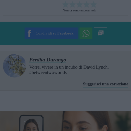
Rate this item:
Non ci sono ancora voti.
SUBMIT RATING
Condividi su
Facebook
Perdita Durango
Vorrei vivere in un incubo di David Lynch.
#betweentwoworlds
Suggerisci una correzione