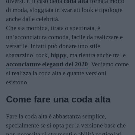
diversi. È il caso della
coda alta
tornata molto
di moda, sfoggiata in svariati look e tipologie
anche dalle celebrità.
Che sia morbida, tirata o spettinata, è
un’acconciatura comoda, facile da realizzare e
versatile. Infatti può donare uno stile
sbarazzino, rock,
hippy
, ma rientra anche tra le
acconciature eleganti del 2020
. Vediamo come
si realizza la coda alta e quante versioni
esistono.
Come fare una coda alta
Fare la coda alta è abbastanza semplice,
specialmente se si opta per la versione base che
non necessita di strumenti e abilità particolari.