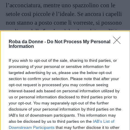
l’acconciatura, mentre uno spazzolino con le
setole così piccole è l’ideale. Se ancora i capelli
non stanno a posto come li vorreste, si possono
applicare delle
forcine
del colore dei capelli in
zone strategiche della testa.
Roba da Donne -
Do Not Process My Personal
Information
6. Effetti particolari
If you wish to opt-out of the sale, sharing to third parties, or
processing of your personal or sensitive information for
Una volta conclusa la coda alta, si possono
targeted advertising by us, please use the below opt-out
creare
effetti e look particolari
, grazie alla
section to confirm your selection. Please note that after your
opt-out request is processed you may continue seeing
semplicità e versatilità di questa acconciatura.
interest-based ads based on personal information utilized by
Per donare più
volume
si possono fare i
capelli
us or personal information disclosed to third parties prior to
your opt-out. You may separately opt-out of the further
cotonati
nella parte superiore della testa prima
disclosure of your personal information by third parties on the
di raccoglierli nella coda. Se invece si vuole
IAB’s list of downstream participants. This information may
also be disclosed by us to third parties on the
IAB’s List of
dare
movimento
e non avere una coda piatta, si
Downstream Participants
that may further disclose it to other