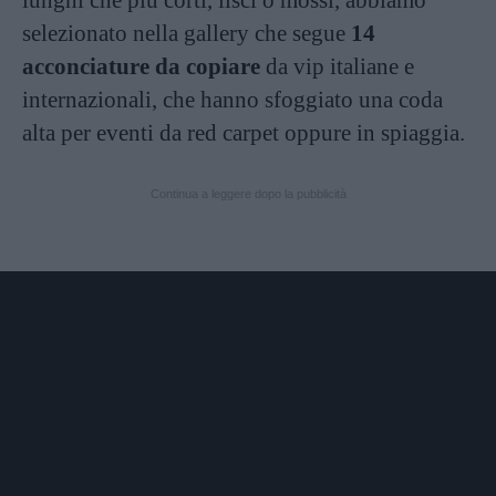
lunghi che più corti, lisci o mossi, abbiamo
selezionato nella gallery che segue
14
acconciature da copiare
da vip italiane e
internazionali, che hanno sfoggiato una coda
alta per eventi da red carpet oppure in spiaggia.
Continua a leggere dopo la pubblicità