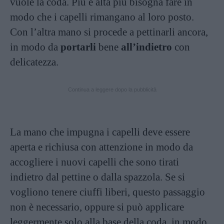
vuole la coda. Più è alta più bisogna fare in
modo che i capelli rimangano al loro posto.
Con l’altra mano si procede a pettinarli ancora,
in modo da
portarli
bene
all’indietro
con
delicatezza.
Continua a leggere dopo la pubblicità
La mano che impugna i capelli deve essere
aperta e richiusa con attenzione in modo da
accogliere i nuovi capelli che sono tirati
indietro dal pettine o dalla spazzola. Se si
vogliono tenere ciuffi liberi, questo passaggio
non è necessario, oppure si può applicare
leggermente solo alla base della coda, in modo