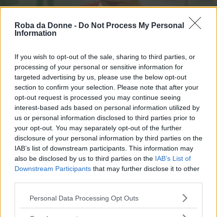
Roba da Donne -
Do Not Process My Personal
Information
Capelli Corti
Frangia Corta: 4 Cose da Considerare
If you wish to opt-out of the sale, sharing to third parties, or
Prima di Darci un Taglio
processing of your personal or sensitive information for
targeted advertising by us, please use the below opt-out
section to confirm your selection. Please note that after your
opt-out request is processed you may continue seeing
interest-based ads based on personal information utilized by
us or personal information disclosed to third parties prior to
your opt-out. You may separately opt-out of the further
disclosure of your personal information by third parties on the
IAB’s list of downstream participants. This information may
also be disclosed by us to third parties on the
IAB’s List of
Downstream Participants
that may further disclose it to other
third parties.
Acconciature
Acconciature Semiraccolte: l'Eleganza
Please note that this website/app uses one or more Google
Personal Data Processing Opt Outs
della Praticità
services and may gather and store information including but
not limited to your visit or usage behaviour. You may click to