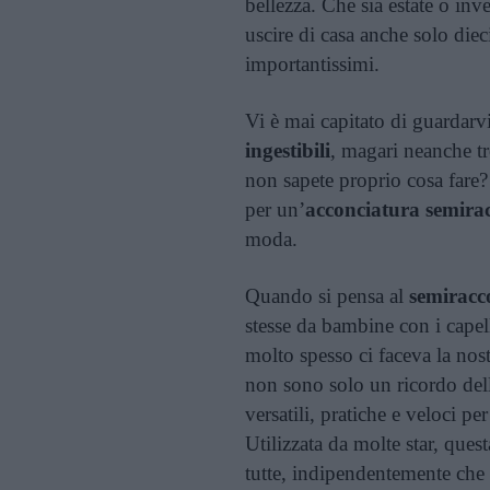
bellezza. Che sia estate o inv
uscire di casa anche solo die
importantissimi.
Vi è mai capitato di guardarvi
ingestibili
, magari neanche t
non sapete proprio cosa fare
per un’
acconciatura semirac
moda.
Quando si pensa al
semiracc
stesse da bambine con i capell
molto spesso ci faceva la n
non sono solo un ricordo dell
versatili, pratiche e veloci pe
Utilizzata da molte star, ques
tutte, indipendentemente che si