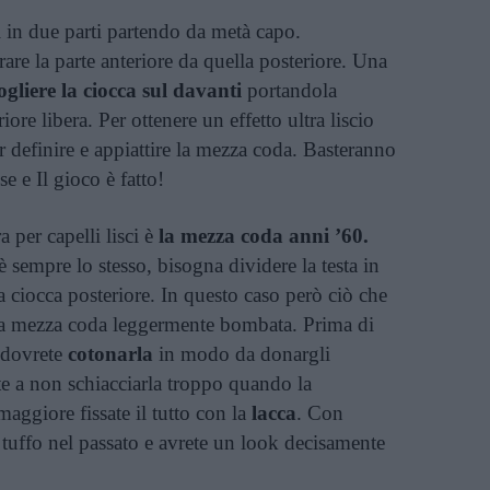
i in due parti partendo da metà capo.
are la parte anteriore da quella posteriore. Una
ogliere la ciocca sul davanti
portandola
iore libera. Per ottenere un effetto ultra liscio
 definire e appiattire la mezza coda. Basteranno
 e Il gioco è fatto!
 per capelli lisci è
la mezza coda anni ’60.
 sempre lo stesso, bisogna dividere la testa in
 la ciocca posteriore. In questo caso però ciò che
è la mezza coda leggermente bombata. Prima di
o dovrete
cotonarla
in modo da donargli
e a non schiacciarla troppo quando la
maggiore fissate il tutto con la
lacca
. Con
 tuffo nel passato e avrete un look decisamente