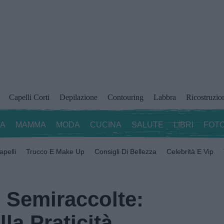
Capelli Corti
Depilazione
Contouring
Labbra
Ricostruzio
ZA
MAMMA
MODA
CUCINA
SALUTE
LIBRI
FOTO
apelli
Trucco E Make Up
Consigli Di Bellezza
Celebrità E Vip
 Semiraccolte:
la Praticità