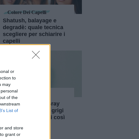
Colore Dei Capelli
Shatush, balayage e
degradè: quale tecnica
scegliere per schiarire i
capelli
sonal or
ection to
ou may
 personal
Capelli
out of the
8 ispirazioni per Gray
 downstream
blending: i capelli grigi
B’s List of
non sono mai stati così
belli
er and store
to grant or