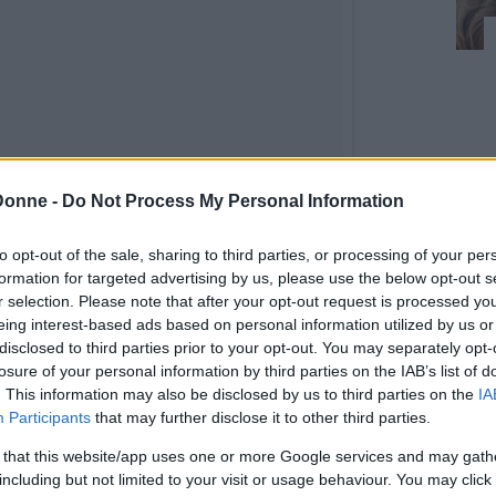
Donne -
Do Not Process My Personal Information
to opt-out of the sale, sharing to third parties, or processing of your per
formation for targeted advertising by us, please use the below opt-out s
r selection. Please note that after your opt-out request is processed y
eing interest-based ads based on personal information utilized by us or
t on Beauty (@hotonbeauty)
in data:
25 Ago 2015 alle ore 12:28 PDT
disclosed to third parties prior to your opt-out. You may separately opt-
losure of your personal information by third parties on the IAB’s list of
. This information may also be disclosed by us to third parties on the
IA
iù un problema, perché grazie a una nuova
Participants
that may further disclose it to other third parties.
glese “
oil silk
“, “macchia d’olio”, anche chi ha
 that this website/app uses one or more Google services and may gath
on i colori dell’arcobaleno; come dice il nome,
including but not limited to your visit or usage behaviour. You may click 