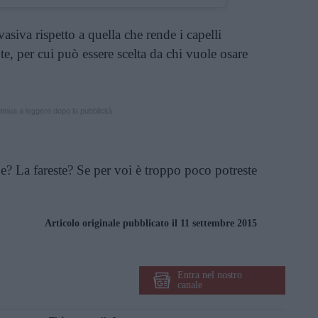
siva rispetto a quella che rende i capelli
e, per cui può essere scelta da chi vuole osare
inua a leggere dopo la pubblicità
e? La fareste? Se per voi è troppo poco potreste
Articolo originale pubblicato il 11 settembre 2015
Entra nel nostro
canale