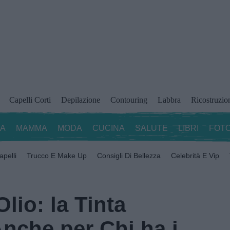
Capelli Corti
Depilazione
Contouring
Labbra
Ricostruzio
ZA
MAMMA
MODA
CUCINA
SALUTE
LIBRI
FOTO
apelli
Trucco E Make Up
Consigli Di Bellezza
Celebrità E Vip
lio: la Tinta
nche per Chi ha i