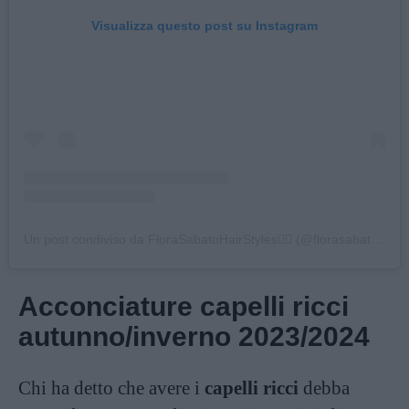
Visualizza questo post su Instagram
Un post condiviso da FloraSabatoHairStyles💇‍♀️ (@florasabatohairstyles)
Acconciature capelli ricci
autunno/inverno 2023/2024
Chi ha detto che avere i
capelli ricci
debba