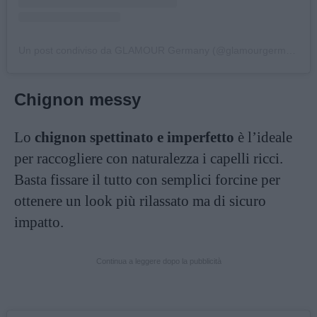
Un post condiviso da GLAMOUR Germany (@glamourgermany)
Chignon messy
Lo
chignon spettinato e imperfetto
è l’ideale
per raccogliere con naturalezza i capelli ricci.
Basta fissare il tutto con semplici forcine per
ottenere un look più rilassato ma di sicuro
impatto.
Continua a leggere dopo la pubblicità