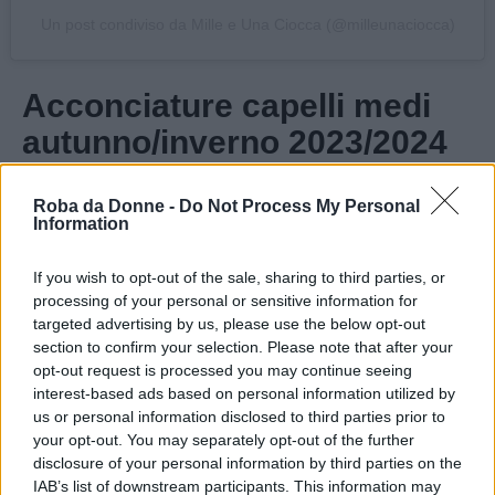
Un post condiviso da Mille e Una Ciocca (@milleunaciocca)
Acconciature capelli medi
autunno/inverno 2023/2024
Anche le acconciature per capelli medi
Roba da Donne -
Do Not Process My Personal
Information
autunno/inverno 2023/24 sono un
mix di
originalità ed eleganza
, tutte pensate per
If you wish to opt-out of the sale, sharing to third parties, or
assecondare con facilità gusti ed esigenze
processing of your personal or sensitive information for
targeted advertising by us, please use the below opt-out
differenti.
section to confirm your selection. Please note that after your
opt-out request is processed you may continue seeing
Lob
interest-based ads based on personal information utilized by
us or personal information disclosed to third parties prior to
your opt-out. You may separately opt-out of the further
Il
lob
è un taglio medio-lungo che arriva alle
disclosure of your personal information by third parties on the
spalle. Per l’autunno/inverno 2023/24, si
IAB’s list of downstream participants. This information may