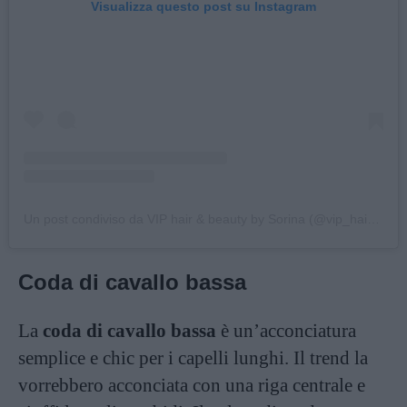
Visualizza questo post su Instagram
Un post condiviso da VIP hair & beauty by Sorina (@vip_hair_beauty_by_sorina)
Coda di cavallo bassa
La
coda di cavallo bassa
è un’acconciatura
semplice e chic per i capelli lunghi. Il trend la
vorrebbero acconciata con una riga centrale e