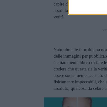
capire che troppo spesso gli 
assolutamente irreale, e dell
verità.
Cont
Naturalmente il problema non 
delle immagini per pubblicar
è chiaramente libero di fare l
credere che questa sia la veri
essere socialmente accettati: 
fisicamente impeccabili, che s
assoluto, qualcosa da celare a t