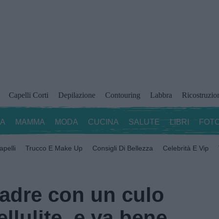
Capelli Corti
Depilazione
Contouring
Labbra
Ricostruzio
ZA
MAMMA
MODA
CUCINA
SALUTE
LIBRI
FOTO
apelli
Trucco E Make Up
Consigli Di Bellezza
Celebrità E Vip
adre con un culo
ellulite, e va bene