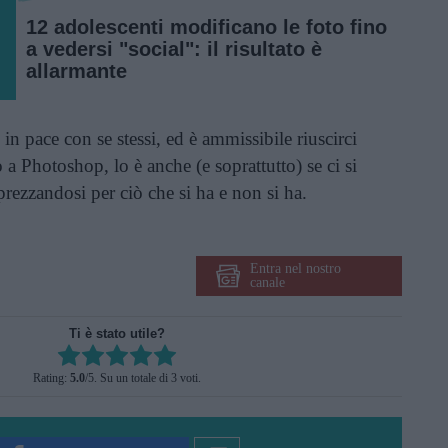
12 adolescenti modificano le foto fino
a vedersi "social": il risultato è
allarmante
 in pace con se stessi, ed è ammissibile riuscirci
o a Photoshop, lo è anche (e soprattutto) se ci si
prezzandosi per ciò che si ha e non si ha.
Entra nel nostro
canale
Ti è stato utile?
Rate this item:
Rating:
5.0
/5. Su un totale di 3 voti.
SUBMIT RATING