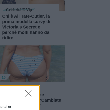
Celebrità E Vip
Chi è Ali Tate-Cutler, la
prima modella curvy di
Victoria's Secret e
perché molti hanno da
ridire
10
elebrità E Vip
bellezza di 9 star che
trano la cellulite: "Cambiate
mente, non il corpo"
sonal or