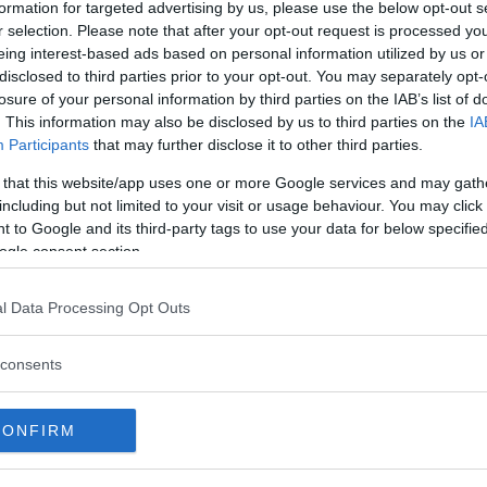
formation for targeted advertising by us, please use the below opt-out s
r selection. Please note that after your opt-out request is processed y
eing interest-based ads based on personal information utilized by us or
disclosed to third parties prior to your opt-out. You may separately opt-
losure of your personal information by third parties on the IAB’s list of
ci stiamo confrontando con persone che non
. This information may also be disclosed by us to third parties on the
IA
o ‘reale’. Quindi sono felice di pubblicare
Participants
that may further disclose it to other third parties.
ere ‘perfetto’ o non perfetto (qualunque cosa
 that this website/app uses one or more Google services and may gath
 speranza che io possa fare in modo che una
including but not limited to your visit or usage behaviour. You may click 
 a disagio con se stessa.
 to Google and its third-party tags to use your data for below specifi
ogle consent section.
ram
damesanddolss
, è una make up artist,
l Data Processing Opt Outs
l’importanza della bellezza e il suo ruolo nella
esto, ha deciso di ribellarsi alle finzioni
consents
 alle immagini modificate che appiattiscono e
 orgogliosamente le sue naturalissime
CONFIRM
cun altro a sentirsi meno inadeguato rispetto
ndo patinato e decisamente più reale, e per far