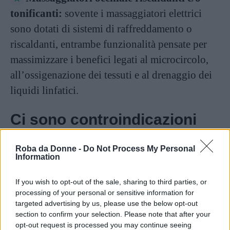
tonificanti:
sovente i massaggiatori elettrici
sono dotati di sistemi di raffreddamento o
riscaldanti, entrambe funzionalità pensate per
massimizzare i benefici legati al microcircolo,
all’ossigenazione dei tessuti e al drenaggio dei
liquidi linfatici.
Ci sono controindicazioni
all’uso del massaggiatore?
Roba da Donne -
Do Not Process My Personal
Information
A dispetto dei numerosi benefici che il
massaggiatore occhiaie
è in grado di restituire,
If you wish to opt-out of the sale, sharing to third parties, or
processing of your personal or sensitive information for
è importante considerare alcune
targeted advertising by us, please use the below opt-out
controindicazioni legate al suo utilizzo.
section to confirm your selection. Please note that after your
opt-out request is processed you may continue seeing