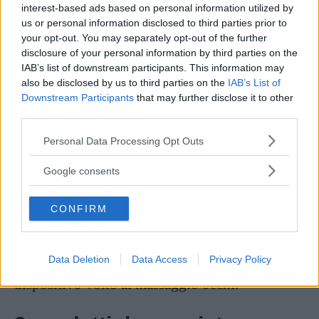
interest-based ads based on personal information utilized by
Continua a leggere dopo la pubblicità
us or personal information disclosed to third parties prior to
your opt-out. You may separately opt-out of the further
disclosure of your personal information by third parties on the
IAB’s list of downstream participants. This information may
Occorre infatti evitarlo in presenza di lesioni
also be disclosed by us to third parties on the
IAB’s List of
cutanee o irritazioni, questo poiché il contatto
Downstream Participants
that may further disclose it to other
third parties.
con la
pelle danneggiata
potrebbe causare
disagio e peggiorare la condizione già in essere.
Please note that this website/app uses one or more Google
Personal Data Processing Opt Outs
services and may gather and store information including but
not limited to your visit or usage behaviour. You may click to
Google consents
Il massaggiatore per le occhiaie non dovrebbe
grant or deny consent to Google and its third-party tags to
altresì essere utilizzato in presenza di
use your data for below specified purposes in below Google
CONFIRM
consent section.
problematiche oculari gravi, ove è
fondamentale consultare un oculista
Data Deletion
Data Access
Privacy Policy
professionista
prima di utilizzare qualsiasi
dispositivo volto al massaggio occhi.