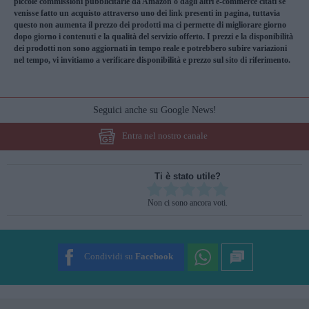
piccole commissioni pubblicitarie da Amazon o dagli altri e-commerce citati se
venisse fatto un acquisto attraverso uno dei link presenti in pagina, tuttavia
questo non aumenta il prezzo dei prodotti ma ci permette di migliorare giorno
dopo giorno i contenuti e la qualità del servizio offerto. I prezzi e la disponibilità
dei prodotti non sono aggiornati in tempo reale e potrebbero subire variazioni
nel tempo, vi invitiamo a verificare disponibilità e prezzo sul sito di riferimento.
Seguici anche su Google News!
Entra nel nostro canale
Ti è stato utile?
Rate this item:
Non ci sono ancora voti.
SUBMIT RATING
Condividi su
Facebook