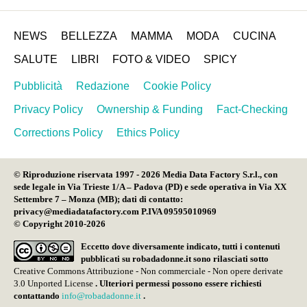
NEWS
BELLEZZA
MAMMA
MODA
CUCINA
SALUTE
LIBRI
FOTO & VIDEO
SPICY
Pubblicità
Redazione
Cookie Policy
Privacy Policy
Ownership & Funding
Fact-Checking
Corrections Policy
Ethics Policy
© Riproduzione riservata 1997 - 2026 Media Data Factory S.r.l., con
sede legale in Via Trieste 1/A – Padova (PD) e sede operativa in Via XX
Settembre 7 – Monza (MB); dati di contatto:
privacy@mediadatafactory.com P.IVA 09595010969
© Copyright 2010-2026
Eccetto dove diversamente indicato, tutti i contenuti
pubblicati su
robadadonne.it
sono rilasciati sotto
Creative Commons Attribuzione - Non commerciale - Non opere derivate
3.0 Unported License
. Ulteriori permessi possono essere richiesti
contattando
info@robadadonne.it
.