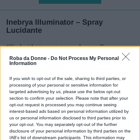
Inebrya Illuminator – Spray
Lucidante
Olio lucidante pensato per donare alla
capigliatura una straordinaria brillantezza senza
Roba da Donne -
Do Not Process My Personal
Information
ungere, né appiccicare, né appesantire. Elimina
l’effetto crespo con un’efficace azione
If you wish to opt-out of the sale, sharing to third parties, or
antistatica, proteggendo i capelli da umidità e
processing of your personal or sensitive information for
targeted advertising by us, please use the below opt-out
aggressioni esterne.
section to confirm your selection. Please note that after your
opt-out request is processed you may continue seeing
interest-based ads based on personal information utilized by
Continua a leggere dopo la pubblicità
us or personal information disclosed to third parties prior to
your opt-out. You may separately opt-out of the further
disclosure of your personal information by third parties on the
IAB’s list of downstream participants. This information may