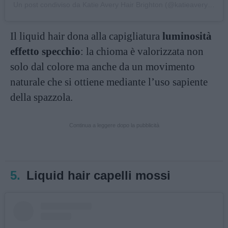
Un post condiviso da Katie Avery Hair Brighton (@katieaveryhair)
Il liquid hair dona alla capigliatura
luminosità
effetto specchio
: la chioma è valorizzata non
solo dal colore ma anche da un movimento
naturale che si ottiene mediante l’uso sapiente
della spazzola.
Continua a leggere dopo la pubblicità
5.
Liquid hair capelli mossi