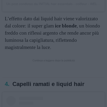
Un post condiviso da INITIAL hair essentials - coiffeur - WELLA - SYSTEM PROFESSIONAL (@initial_hair_essentials)
L’effetto dato dai liquid hair viene valorizzato
dal colore: il super glam
ice blonde
, un biondo
freddo con riflessi argento che rende ancor più
luminosa la capigliatura, riflettendo
magistralmente la luce.
Continua a leggere dopo la pubblicità
4.
Capelli ramati e liquid hair