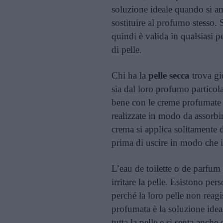
soluzione ideale quando si am
sostituire al profumo stesso.
quindi è valida in qualsiasi p
di pelle.
Chi ha la
pelle secca
trova gi
sia dal loro profumo particola
bene con le creme profumate 
realizzate in modo da assorbir
crema si applica solitamente d
prima di uscire in modo che 
L’eau de toilette o de parfu
irritare la pelle. Esistono p
perché la loro pelle non reag
profumata è la soluzione idea
tutta la pelle e si senta anch