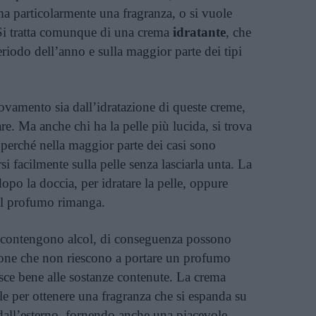
a particolarmente una fragranza, o si vuole
 Si tratta comunque di una crema
idratante
, che
eriodo dell’anno e sulla maggior parte dei tipi
ovamento sia dall’idratazione di queste creme,
re. Ma anche chi ha la pelle più lucida, si trova
perché nella maggior parte dei casi sono
si facilmente sulla pelle senza lasciarla unta. La
opo la doccia, per idratare la pelle, oppure
il profumo rimanga.
m contengono alcol, di conseguenza possono
ersone che non riescono a portare un profumo
isce bene alle sostanze contenute. La crema
le per ottenere una fragranza che si espanda su
e dall’esterno, fornendo anche una piacevole