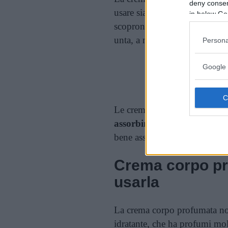
deny consent
usare sia in inverno che in es
in below Go
scoprono maggiormente gambe
unta, a meno che non si voglia 
Persona
Google 
Cont
Le creme per il corpo profum
assorbimento
, poiché vanno
bene assorbite, rischiano di tra
Crema corpo p
usarla
La crema corpo profumata non
idratante, che ha profumi molt