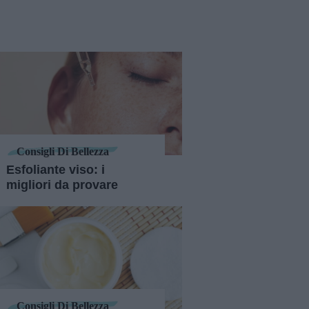
Consigli Di Bellezza
Esfoliante viso: i
migliori da provare
Consigli Di Bellezza