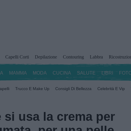
Capelli Corti
Depilazione
Contouring
Labbra
Ricostruzio
ZA
MAMMA
MODA
CUCINA
SALUTE
LIBRI
FOTO
apelli
Trucco E Make Up
Consigli Di Bellezza
Celebrità E Vip
 si usa la crema per
umata, per una pelle