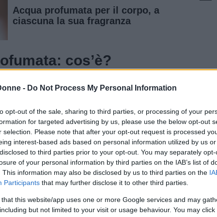
Acqua profumata per il corpo, a
ciascuna la sua fragranza
ofumata: cos’è?
’
alternativa più delicata
ai
profumi
Donne -
Do Not Process My Personal Information
 una
crema idratante e rinfrescante
, che
to opt-out of the sale, sharing to third parties, or processing of your per
istente
ma meno pesante. Inoltre, i profumi
formation for targeted advertising by us, please use the below opt-out s
che
naturali
, seguono il ciclo delle stagioni con
r selection. Please note that after your opt-out request is processed y
ri ed erbe aromatiche, sia tropicali che
eing interest-based ads based on personal information utilized by us or
disclosed to third parties prior to your opt-out. You may separately opt-
losure of your personal information by third parties on the IAB’s list of
. This information may also be disclosed by us to third parties on the
IA
e classiche creme per il corpo, e la loro
Participants
that may further disclose it to other third parties.
profumo, è anche di idratare la pelle.
 that this website/app uses one or more Google services and may gath
including but not limited to your visit or usage behaviour. You may click 
 ha una stagione preferita, tanto che si può