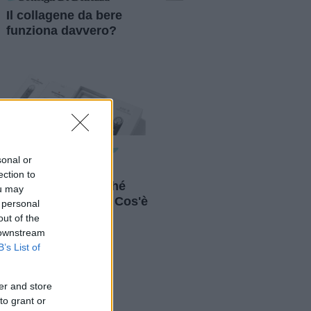
Il collagene da bere
funziona davvero?
Consigli Di Bellezza
sonal or
Medicube Age-R
ection to
Booster Pro, perché
ou may
tutte lo vogliono? Cos'è
 personal
e come si usa
out of the
 downstream
B’s List of
er and store
to grant or