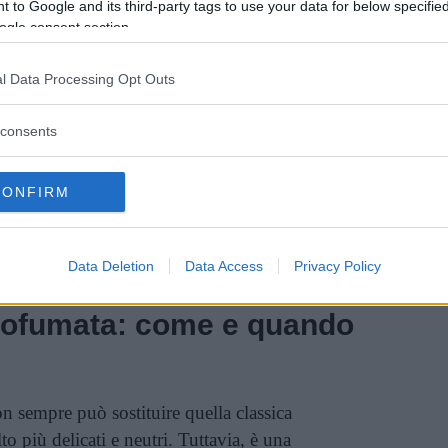
 to Google and its third-party tags to use your data for below specifi
tate. Nelle stagioni più calde, quando si
ogle consent section.
 e braccia è meglio preferire una crema meno
l’effetto ultra brillante.
l Data Processing Opt Outs
consents
inua a leggere dopo la pubblicità
CONFIRM
ate inoltre sono spesso
a rapido
 applicate sotto gli indumenti. Se non sono
Data Deletion
Data Access
Privacy Policy
sferirsi sui vestiti piuttosto che sulla pelle.
rofumata: come e quando
 sempre può sostituire quella classica
o più delicati e neutri. Tuttavia, è una