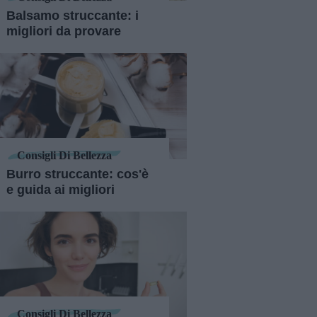
Balsamo struccante: i
migliori da provare
Consigli Di Bellezza
Burro struccante: cos'è
e guida ai migliori
Consigli Di Bellezza