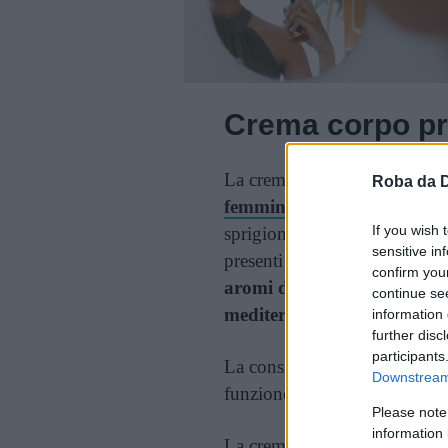
Crema corpo pr
La crema corpo profumata è l
Roba da 
femminili,
poiché si tratta di
If you wish 
sprigiona una
fragranza pers
sensitive in
presenti nelle creme sono an
confirm you
aromi di frutta, agrumi, fio
continue se
mediterranei
.
information 
further disc
participants
La consistenza è la stessa dell
Downstream 
funzione, oltre che a emanare 
Please note
information 
La crema corpo profumata non