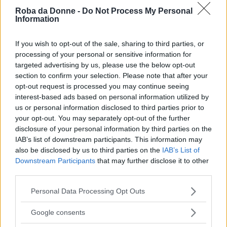
Trattamenti Estetici
Roba da Donne -
Do Not Process My Personal
Information
Denti storti: cause e rimedi
If you wish to opt-out of the sale, sharing to third parties, or
processing of your personal or sensitive information for
targeted advertising by us, please use the below opt-out
section to confirm your selection. Please note that after your
opt-out request is processed you may continue seeing
interest-based ads based on personal information utilized by
us or personal information disclosed to third parties prior to
your opt-out. You may separately opt-out of the further
disclosure of your personal information by third parties on the
IAB’s list of downstream participants. This information may
also be disclosed by us to third parties on the
IAB’s List of
Trattamenti Estetici
Downstream Participants
that may further disclose it to other
third parties.
Ossigenoterapia Viso: Ecco Perché Farla
e Come Funziona
Please note that this website/app uses one or more Google
Personal Data Processing Opt Outs
services and may gather and store information including but
not limited to your visit or usage behaviour. You may click to
Google consents
grant or deny consent to Google and its third-party tags to