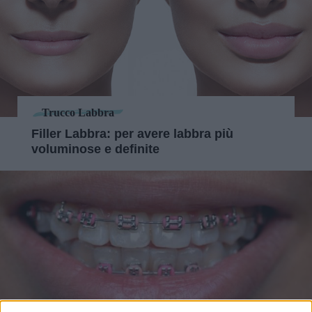
Trucco Labbra
Filler Labbra: per avere labbra più
voluminose e definite