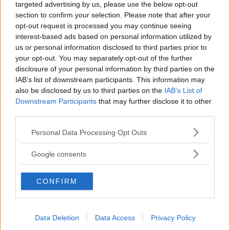
targeted advertising by us, please use the below opt-out
aspramente, altri la lodano per le innumerevoli
section to confirm your selection. Please note that after your
qualità benefiche. In ogni caso, tutti sono
opt-out request is processed you may continue seeing
interest-based ads based on personal information utilized by
concordi nel sostenere che la crioterapia è
us or personal information disclosed to third parties prior to
assolutamente
sconsigliata a soggetti con
your opt-out. You may separately opt-out of the further
disclosure of your personal information by third parties on the
ipertensione e patologie vascolari
e che deve
IAB’s list of downstream participants. This information may
essere praticata sotto rigido controllo medico (e
also be disclosed by us to third parties on the
IAB’s List of
non in un centro estetico). Le prime cliniche
Downstream Participants
that may further disclose it to other
third parties.
specializzate in questa pratica sono nate in
Please note that this website/app uses one or more Google
Giappone negli anni ’80. Successivamente si
Personal Data Processing Opt Outs
services and may gather and store information including but
sono diffuse nel nord Europa, in Polonia, in
not limited to your visit or usage behaviour. You may click to
Google consents
Germania, in Finlandia, in Russia fino ad
grant or deny consent to Google and its third-party tags to
use your data for below specified purposes in below Google
arrivare in Francia, Gran Bretagna e Austria di
CONFIRM
consent section.
recente.
Data Deletion
Data Access
Privacy Policy