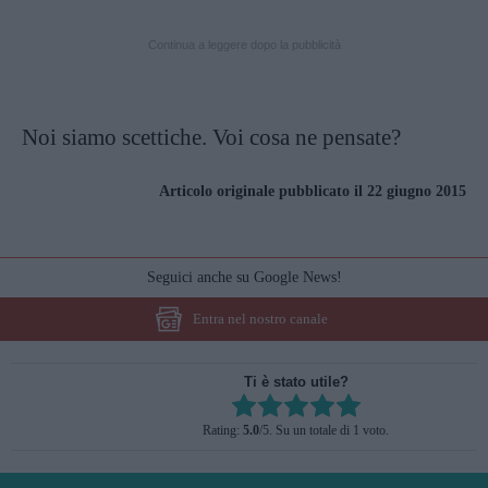
Continua a leggere dopo la pubblicità
Noi siamo scettiche. Voi cosa ne pensate?
Articolo originale pubblicato il 22 giugno 2015
Seguici anche su Google News!
Entra nel nostro canale
Ti è stato utile?
Rate this item:
Rating:
5.0
/5. Su un totale di 1 voto.
SUBMIT RATING