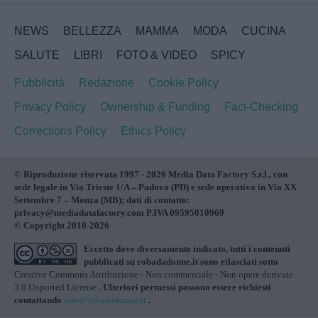
NEWS
BELLEZZA
MAMMA
MODA
CUCINA
SALUTE
LIBRI
FOTO & VIDEO
SPICY
Pubblicità
Redazione
Cookie Policy
Privacy Policy
Ownership & Funding
Fact-Checking
Corrections Policy
Ethics Policy
© Riproduzione riservata 1997 - 2026 Media Data Factory S.r.l., con
sede legale in Via Trieste 1/A – Padova (PD) e sede operativa in Via XX
Settembre 7 – Monza (MB); dati di contatto:
privacy@mediadatafactory.com P.IVA 09595010969
© Copyright 2010-2026
Eccetto dove diversamente indicato, tutti i contenuti
pubblicati su
robadadonne.it
sono rilasciati sotto
Creative Commons Attribuzione - Non commerciale - Non opere derivate
3.0 Unported License
. Ulteriori permessi possono essere richiesti
contattando
info@robadadonne.it
.