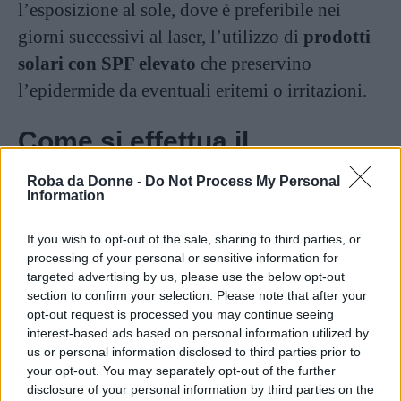
l’esposizione al sole, dove è preferibile nei
giorni successivi al laser, l’utilizzo di
prodotti
solari con SPF elevato
che preservino
l’epidermide da eventuali eritemi o irritazioni.
Come si effettua il
trattamento
Roba da Donne -
Do Not Process My Personal
Information
Il protocollo previsto per il Carbon peel è
If you wish to opt-out of the sale, sharing to third parties, or
piuttosto complesso e articolato: il trattamento,
processing of your personal or sensitive information for
infatti, prevede l’
iniziale applicazione sulla
targeted advertising by us, please use the below opt-out
section to confirm your selection. Please note that after your
pelle del viso
di un sottile strato di
carbone
opt-out request is processed you may continue seeing
allo stato liquido
, questo poiché la
interest-based ads based on personal information utilized by
us or personal information disclosed to third parties prior to
caratteristica colorazione nera funge da
your opt-out. You may separately opt-out of the further
“
cromoforo artificiale
” che agevola gli step
disclosure of your personal information by third parties on the