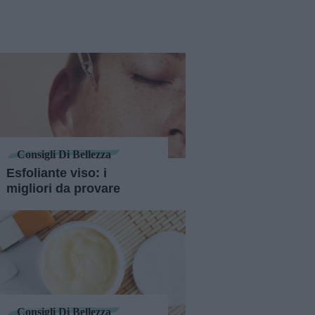
Consigli Di Bellezza
Esfoliante viso: i
migliori da provare
Consigli Di Bellezza