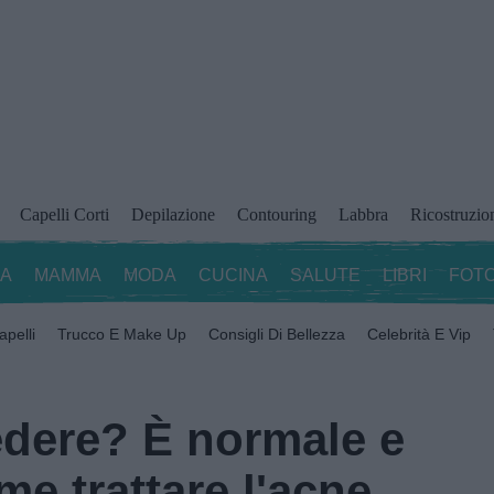
Capelli Corti
Depilazione
Contouring
Labbra
Ricostruzio
ZA
MAMMA
MODA
CUCINA
SALUTE
LIBRI
FOTO
apelli
Trucco E Make Up
Consigli Di Bellezza
Celebrità E Vip
sedere? È normale e
me trattare l'acne