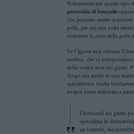
Solitamente per questo tipo 
perossido di benzoile
oppur
che possono essere acquistati
pelle, per cui una volta termi
reidratare la zona della pelle i
Se l’igiene non elimina il f
medica, che vi sottoporranno 
della vostra acne sui glutei. 
fungo ma anche di una malatti
specialistico risulta fondamen
terapia viene elaborata a part
I foruncoli sui glutei p
specialista in dermatol
un batterio, ma potrebbe