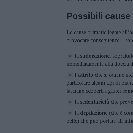
Possibili cause 
Le cause primarie legate all’
provocare conseguenze – son
la
sudorazione
, soprattu
immediatamente alla doccia d
l’
attrito
che si ottiene ind
particolare alcuni tipi di bia
lasciano scoperti i glutei co
la
sedentarietà
che provoc
la
depilazione
(che è com
pelle) che può portare all’infi