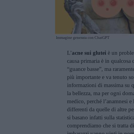
Immagine generata con ChatGPT
L’
acne sui glutei
è un proble
causa primaria è in qualcosa 
“guance basse”, ma raramente 
più importante e va tenuto so
informazioni di massima su qu
la bellezza, ma per ogni doma
medico, perché l’anamnesi e 
differenti da quelle di altre 
si basano infatti sulla statist
comprendiamo che si tratta d
imbarazzi vanno vinti in nome