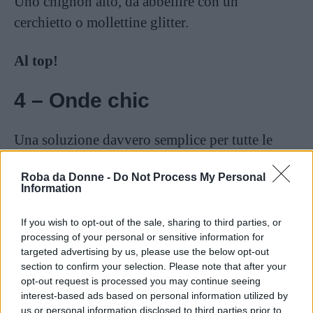
Uno chignon alto, da abbellire con un
cerchietto o mollettine glitter.
Al top!
4 – Onde chic
Una soluzione davvero semplice per tutte le
ragazze con lunghi capelli che vogliono dare un
Roba da Donne -
Do Not Process My Personal
po’ di movimento alla loro acconciatura.
Information
Più facile di quello che può sembrare.
If you wish to opt-out of the sale, sharing to third parties, or
processing of your personal or sensitive information for
targeted advertising by us, please use the below opt-out
5 – Fiocco
section to confirm your selection. Please note that after your
opt-out request is processed you may continue seeing
interest-based ads based on personal information utilized by
Un’idea davvero originale per cambiare il solito
us or personal information disclosed to third parties prior to