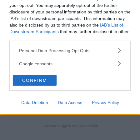
chignon.
your opt-out. You may separately opt-out of the further
disclosure of your personal information by third parties on the
IAB’s list of downstream participants. This information may
Sopra alla testa un bel fiocco
.
also be disclosed by us to third parties on the
IAB’s List of
Downstream Participants
that may further disclose it to other
Semplicissimo da realizzare, di grande effetto.
third parties.
Please note that this website/app uses one or more Google
Personal Data Processing Opt Outs
6 – Star del corto
services and may gather and store information including but
not limited to your visit or usage behaviour. You may click to
Google consents
grant or deny consent to Google and its third-party tags to
Una pettinatura per chi ha i capelli davvero
use your data for below specified purposes in below Google
CONFIRM
corti e vuole un look un po’ più punk.
consent section.
Basta un phon, una spazzola rotonda e qualche
Data Deletion
Data Access
Privacy Policy
goccia fissante ed il gioco è fatto.
Continua a leggere dopo la pubblicità