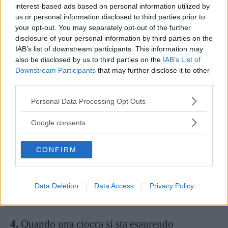
interest-based ads based on personal information utilized by
Continua a leggere dopo la pubblicità
us or personal information disclosed to third parties prior to
your opt-out. You may separately opt-out of the further
disclosure of your personal information by third parties on the
IAB’s list of downstream participants. This information may
also be disclosed by us to third parties on the
IAB’s List of
Downstream Participants
that may further disclose it to other
third parties.
Please note that this website/app uses one or more Google
Personal Data Processing Opt Outs
services and may gather and store information including but
not limited to your visit or usage behaviour. You may click to
Google consents
grant or deny consent to Google and its third-party tags to
use your data for below specified purposes in below Google
CONFIRM
consent section.
Data Deletion
Data Access
Privacy Policy
4.
Quando una ciocca si sta esaurendo