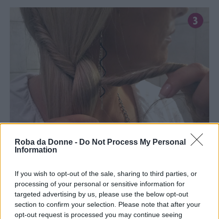
Roba da Donne -
Do Not Process My Personal
Information
If you wish to opt-out of the sale, sharing to third parties, or
4.
La stessa ciocca portiamola sopra la sezione
processing of your personal or sensitive information for
targeted advertising by us, please use the below opt-out
sinistra e sotto quella destra.
section to confirm your selection. Please note that after your
opt-out request is processed you may continue seeing