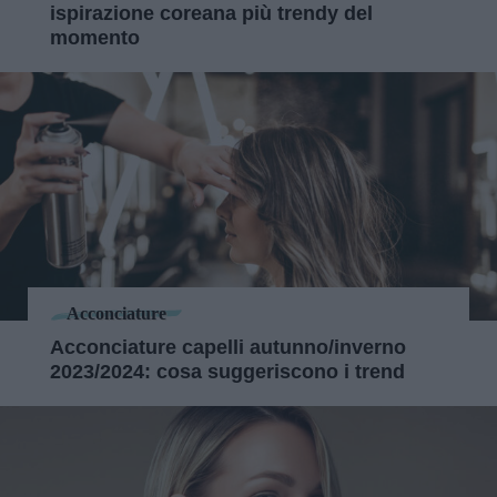
ispirazione coreana più trendy del
momento
Acconciature
Acconciature capelli autunno/inverno
2023/2024: cosa suggeriscono i trend