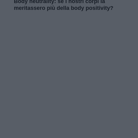
Body neutrality: se i nostri corpi la
meritassero più della body positivity?