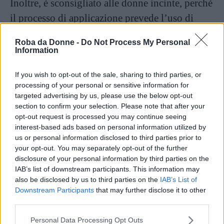
Inoltre, è sconsigliato alle donne incinte, perché
il processo di applicazione prevede l’uso di
prodotti chimici che sprigionano microbiche
Roba da Donne -
Do Not Process My Personal
particelle.
Information
Ricostruzione in acrilico
If you wish to opt-out of the sale, sharing to third parties, or
processing of your personal or sensitive information for
passo passo
targeted advertising by us, please use the below opt-out
section to confirm your selection. Please note that after your
opt-out request is processed you may continue seeing
interest-based ads based on personal information utilized by
Fonte: web
us or personal information disclosed to third parties prior to
your opt-out. You may separately opt-out of the further
Per effettuare una ricostruzione unghie in
disclosure of your personal information by third parties on the
IAB’s list of downstream participants. This information may
acrilico è necessario avere:
also be disclosed by us to third parties on the
IAB’s List of
Downstream Participants
that may further disclose it to other
third parties.
Continua a leggere dopo la pubblicità
Please note that this website/app uses one or more Google
Personal Data Processing Opt Outs