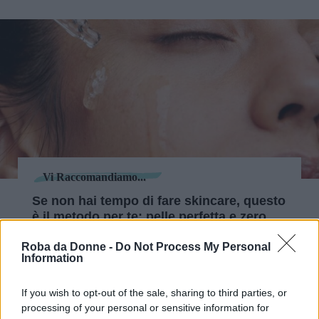
Vi Raccomandiamo...
Se non hai tempo di fare skincare, questo
è il metodo per te: pelle perfetta e zero
sforzo
Roba da Donne -
Do Not Process My Personal
Information
Come si usa il Medicube
Age-R Booster Pro
If you wish to opt-out of the sale, sharing to third parties, or
processing of your personal or sensitive information for