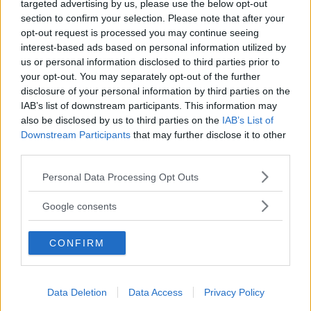
targeted advertising by us, please use the below opt-out
Un massaggiatore viso dalle altissime
section to confirm your selection. Please note that after your
potenzialità, pratico da usare e che si usa in
tre
opt-out request is processed you may continue seeing
interest-based ads based on personal information utilized by
modalità diverse
:
us or personal information disclosed to third parties prior to
your opt-out. You may separately opt-out of the further
disclosure of your personal information by third parties on the
Boosting
, si fa scorrere il device sul viso,
IAB’s list of downstream participants. This information may
partendo dall’interno e arrivando all’esterno del
also be disclosed by us to third parties on the
IAB’s List of
volto, dal basso verso l’alto, abbinandolo a
Downstream Participants
that may further disclose it to other
third parties.
creme e sieri con proprietà nutrienti e dalla
Please note that this website/app uses one or more Google
texture corposa;
Personal Data Processing Opt Outs
services and may gather and store information including but
Watering
, questa azione prevede che la sua
not limited to your visit or usage behaviour. You may click to
Google consents
grant or deny consent to Google and its third-party tags to
testina venga mossa con movimenti circolari,
use your data for below specified purposes in below Google
CONFIRM
l’ideale se si uniscono prodotti dalle texture
consent section.
acquose o molto idratanti;
Focus
Data Deletion
, ovvero un’azione concentrata in
Data Access
Privacy Policy