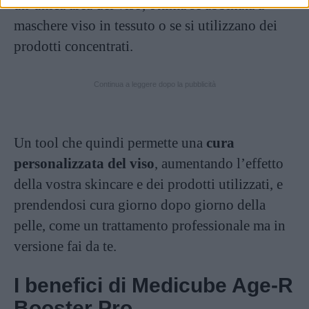
un’unica area del viso, ottima se abbinata a
maschere viso in tessuto o se si utilizzano dei
prodotti concentrati.
Continua a leggere dopo la pubblicità
Un tool che quindi permette una
cura
personalizzata del viso
, aumentando l’effetto
della vostra skincare e dei prodotti utilizzati, e
prendendosi cura giorno dopo giorno della
pelle, come un trattamento professionale ma in
versione fai da te.
I benefici di Medicube Age-R
Booster Pro