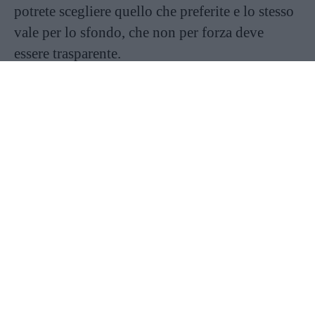
potrete scegliere quello che preferite e lo stesso
vale per lo sfondo, che non per forza deve
essere trasparente.
Le
lettere
sono un’altra facile ma significativa
decorazione; per esempio, si possono scegliere
lettere grandi (una per unghia, così è anche
facile da realizzare) che compongono un nome
o una dedica. Oltre alle lettere si possono
scrivere numeri o date e lunghi, in ricordo di
momenti importanti per la vostra coppia.
Le alternative sono davvero tantissime, il
consiglio che vogliamo darvi è di
non mettere
limiti al vostro romanticismo
(almeno in quel