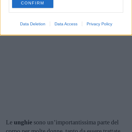
CONFIRM
consent section.
Data Deletion
Data Access
Privacy Policy
Le
unghie
sono un’importantissima parte del
corpo per molte donne, tanto da essere trattate