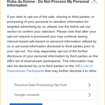
Roba da Donne -
Do Not Process My Personal
Information
If you wish to opt-out of the sale, sharing to third parties, or
processing of your personal or sensitive information for
FOTO
1
DI 16
INGRANDISCI
targeted advertising by us, please use the below opt-out
section to confirm your selection. Please note that after your
opt-out request is processed you may continue seeing
Condividi su
Facebook
interest-based ads based on personal information utilized by
us or personal information disclosed to third parties prior to
your opt-out. You may separately opt-out of the further
disclosure of your personal information by third parties on the
IAB’s list of downstream participants. This information may
also be disclosed by us to third parties on the
IAB’s List of
Downstream Participants
that may further disclose it to other
third parties.
Please note that this website/app uses one or more Google
Personal Data Processing Opt Outs
services and may gather and store information including but
not limited to your visit or usage behaviour. You may click to
Google consents
grant or deny consent to Google and its third-party tags to
use your data for below specified purposes in below Google