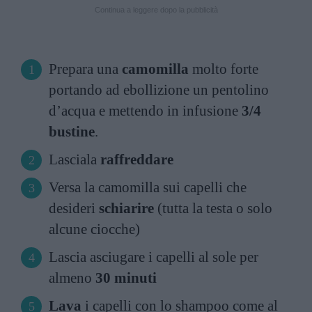
Continua a leggere dopo la pubblicità
Prepara una
camomilla
molto forte
portando ad ebollizione un pentolino
d’acqua e mettendo in infusione
3/4
bustine
.
Lasciala
raffreddare
Versa la camomilla sui capelli che
desideri
schiarire
(tutta la testa o solo
alcune ciocche)
Lascia asciugare i capelli al sole per
almeno
30 minuti
Lava
i capelli con lo shampoo come al