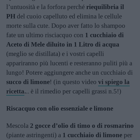
l’untuosità e la forfora perché
riequilibria il
PH
del cuoio capelluto ed elimina le cellule
morte sulla cute. Dopo aver fatto lo shampoo
fate un ultimo risciacquo con
1 cucchiaio di
Aceto di Mele diluito in 1 Litro di acqua
(meglio se distillata) e i vostri capelli
appariranno più lucenti e resteranno puliti più a
lungo! Potere aggiungere anche un cucchiaio di
succo di limone
! (in questo video
vi spiego la
ricetta
.
.. è il rimedio per capelli grassi n.5!)
Riscacquo con olio essenziale e limone
Mescola
2 gocce d’olio di timo o di rosmarino
(piante astringenti) a
1 cucchiaio di limone
per