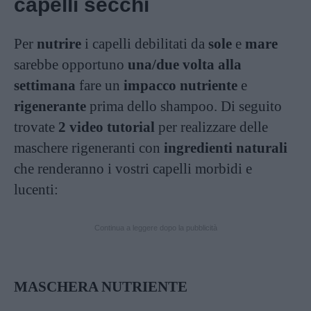
capelli secchi
Per
nutrire
i capelli debilitati da
sole
e
mare
sarebbe opportuno
una/due volta alla
settimana
fare un
impacco nutriente
e
rigenerante
prima dello shampoo. Di seguito
trovate
2 video tutorial
per realizzare delle
maschere rigeneranti con
ingredienti naturali
che renderanno i vostri capelli morbidi e
lucenti:
Continua a leggere dopo la pubblicità
MASCHERA NUTRIENTE