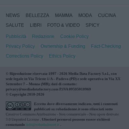
NEWS
BELLEZZA
MAMMA
MODA
CUCINA
SALUTE
LIBRI
FOTO & VIDEO
SPICY
Pubblicità
Redazione
Cookie Policy
Privacy Policy
Ownership & Funding
Fact-Checking
Corrections Policy
Ethics Policy
© Riproduzione riservata 1997 - 2026 Media Data Factory S.r.l., con
sede legale in Via Trieste 1/A – Padova (PD) e sede operativa in Via XX
Settembre 7 – Monza (MB); dati di contatto:
privacy@mediadatafactory.com P.IVA 09595010969
© Copyright 2010-2026
Eccetto dove diversamente indicato, tutti i contenuti
pubblicati su
robadadonne.it
sono rilasciati sotto
Creative Commons Attribuzione - Non commerciale - Non opere derivate
3.0 Unported License
. Ulteriori permessi possono essere richiesti
contattando
info@robadadonne.it
.