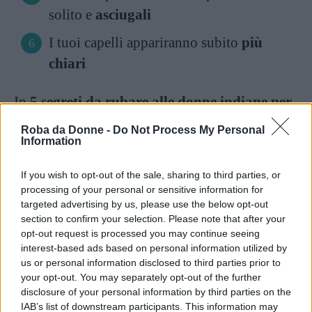
solito e
asciugali
I tuoi capelli appariranno subito
più
chiari
In
5 segreti da rubare alle donne indiane per
capelli bellissimi
abbiamo visto anche come
Roba da Donne -
Do Not Process My Personal
l’
henné neutro
sia un ottimo ingrediente per
Information
fare un impacco rigenerante per i nostri capelli:
If you wish to opt-out of the sale, sharing to third parties, or
processing of your personal or sensitive information for
Trasforma la polvere di hennè in una
targeted advertising by us, please use the below opt-out
section to confirm your selection. Please note that after your
sostanza cremosa aggiungendo un po’ di
opt-out request is processed you may continue seeing
yogurt bianco
(o di miele) e
acqua
interest-based ads based on personal information utilized by
tiepida
us or personal information disclosed to third parties prior to
your opt-out. You may separately opt-out of the further
Mescola con un
cucchiaio di legno
fino
disclosure of your personal information by third parties on the
IAB’s list of downstream participants. This information may