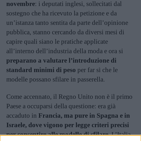
novembre
: i deputati inglesi, sollecitati dal
sostegno che ha ricevuto la petizione e da
un’istanza tanto sentita da parte dell’opinione
pubblica, stanno cercando da diversi mesi di
capire quali siano le pratiche applicate
all’interno dell’industria della moda e ora si
preparano a valutare l’introduzione di
standard minimi di peso
per far sì che le
modelle possano sfilare in passerella.
Come accennato, il Regno Unito non è il primo
Paese a occuparsi della questione: era già
accaduto in
Francia, ma pure in Spagna e in
Israele, dove vigono per legge criteri precisi
per consentire alle modelle di sfilare
. L’Italia,