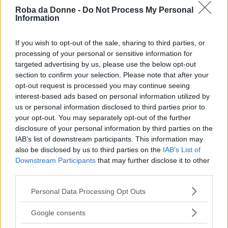
dal canto suo, si attiene a quanto stabilito,
Roba da Donne -
Do Not Process My Personal
Information
oramai quasi dieci anni fa, dal
Manifesto di
Autoregolamentazione della Moda Italia
If you wish to opt-out of the sale, sharing to third parties, or
contro l’Anoressia
, quando Oliviero Toscani
processing of your personal or sensitive information for
lanciò la sua provocazione shock facendo
targeted advertising by us, please use the below opt-out
section to confirm your selection. Please note that after your
posare la modella e attrice Isabelle Caro, malata
opt-out request is processed you may continue seeing
di anoressia e morta nel 2010.
interest-based ads based on personal information utilized by
us or personal information disclosed to third parties prior to
your opt-out. You may separately opt-out of the further
Continua a leggere dopo la pubblicità
disclosure of your personal information by third parties on the
IAB’s list of downstream participants. This information may
also be disclosed by us to third parties on the
IAB’s List of
Downstream Participants
that may further disclose it to other
Tornando a Rosie Nelson, nei prossimi giorni la
third parties.
sua petizione verrà vagliata dal Primo Ministro
Please note that this website/app uses one or more Google
Personal Data Processing Opt Outs
David Cameron in persona, mentre la modella
services and may gather and store information including but
not limited to your visit or usage behaviour. You may click to
prosegue nella sua battaglia.
Google consents
grant or deny consent to Google and its third-party tags to