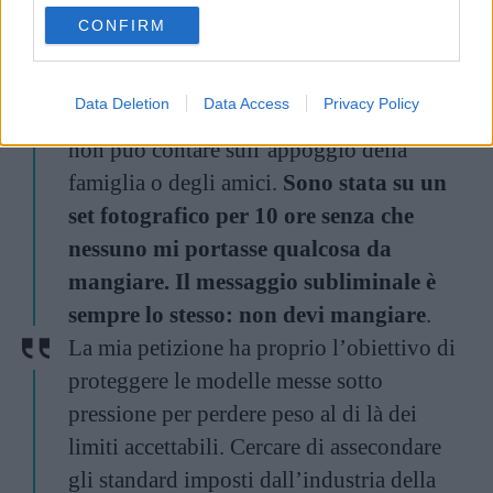
use your data for below specified purposes in below Google
CONFIRM
consent section.
Fare la modella può essere un mestiere
davvero difficile e solitario, soprattutto
Data Deletion
Data Access
Privacy Policy
per chi lavora a livello internazionale e
non può contare sull’appoggio della
famiglia o degli amici.
Sono stata su un
set fotografico per 10 ore senza che
nessuno mi portasse qualcosa da
mangiare. Il messaggio subliminale è
sempre lo stesso: non devi mangiare
.
La mia petizione ha proprio l’obiettivo di
proteggere le modelle messe sotto
pressione per perdere peso al di là dei
limiti accettabili. Cercare di assecondare
gli standard imposti dall’industria della