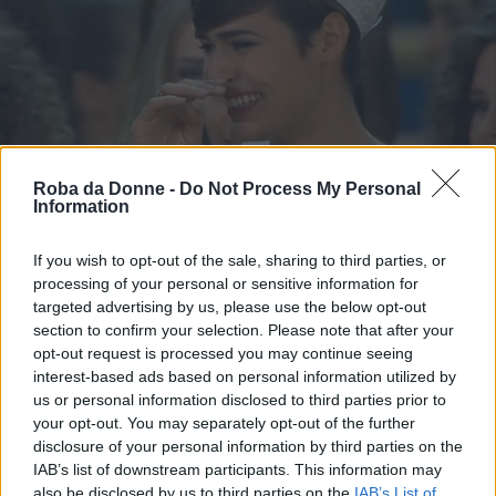
Roba da Donne -
Do Not Process My Personal
Information
Fonte: Web
If you wish to opt-out of the sale, sharing to third parties, or
processing of your personal or sensitive information for
Il popolo dei social, plaudente o critico, Miss
targeted advertising by us, please use the below opt-out
Italia se l’è bevuta fino alla fine.
L’hashtag
section to confirm your selection. Please note that after your
opt-out request is processed you may continue seeing
#missitalia era in volo sui trending topic di
interest-based ads based on personal information utilized by
Twitter Italia e ben quinto a livello mondiale
.
us or personal information disclosed to third parties prior to
your opt-out. You may separately opt-out of the further
disclosure of your personal information by third parties on the
Continua a leggere dopo la pubblicità
IAB’s list of downstream participants. This information may
also be disclosed by us to third parties on the
IAB’s List of