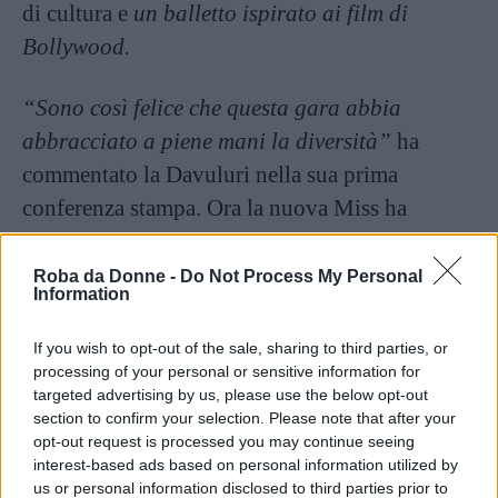
di cultura e
un balletto ispirato ai film di
Bollywood.
“Sono così felice che questa gara abbia
abbracciato a piene mani la diversità”
ha
commentato la Davuluri nella sua prima
conferenza stampa. Ora la nuova Miss ha
annunciato di
voler studiare medicina e
diventare una dottoressa
, anche perchè per lei
Roba da Donne -
Do Not Process My Personal
Information
la vita dello showbusiness sembra già finita
ancora prima di essere iniziata.
If you wish to opt-out of the sale, sharing to third parties, or
processing of your personal or sensitive information for
targeted advertising by us, please use the below opt-out
Continua a leggere dopo la pubblicità
section to confirm your selection. Please note that after your
opt-out request is processed you may continue seeing
interest-based ads based on personal information utilized by
us or personal information disclosed to third parties prior to
Articolo originale pubblicato il 17 settembre 2013