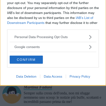
your opt-out. You may separately opt-out of the further
disclosure of your personal information by third parties on the
IAB’s list of downstream participants. This information may
Seguici anche su Google News!
also be disclosed by us to third parties on the
IAB’s List of
Downstream Participants
that may further disclose it to other
Entra nel nostro canale
third parties.
Please note that this website/app uses one or more Google
Personal Data Processing Opt Outs
Ti è stato utile?
services and may gather and store information including but
not limited to your visit or usage behaviour. You may click to
Rate this item:
Google consents
Non ci sono ancora voti.
grant or deny consent to Google and its third-party tags to
use your data for below specified purposes in below Google
CONFIRM
SUBMIT RATING
consent section.
Condividi su
Facebook
Data Deletion
Data Access
Privacy Policy
Martina Fadani
Sempre sulla cresta dell'onda, non mi sfugge
nemmeno uno scoop: le notizie più buffe, scottanti e
incredibili passano prima da me!