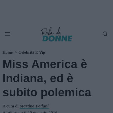
Home
Celebrità E Vip
Miss America è
Indiana, ed è
subito polemica
A cura di
Martina Fadani
Aggiornato il 20 gennaio 2016