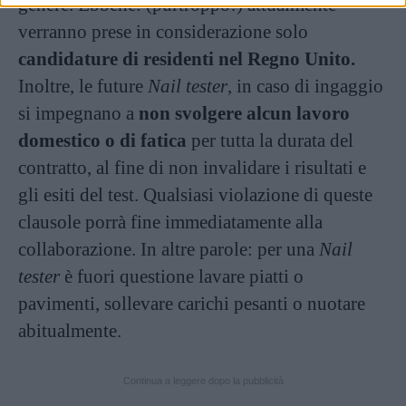
genere. Ebbene: (purtroppo!) attualmente
verranno prese in considerazione solo
candidature di residenti nel Regno Unito.
Inoltre, le future
Nail tester
, in caso di ingaggio
si impegnano a
non svolgere alcun lavoro
domestico o di fatica
per tutta la durata del
contratto, al fine di non invalidare i risultati e
gli esiti del test. Qualsiasi violazione di queste
clausole porrà fine immediatamente alla
collaborazione. In altre parole: per una
Nail
tester
è fuori questione lavare piatti o
pavimenti, sollevare carichi pesanti o nuotare
abitualmente.
Continua a leggere dopo la pubblicità