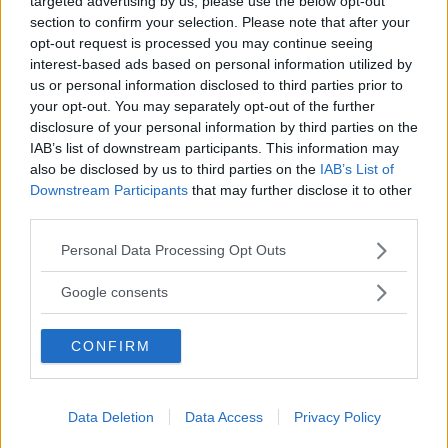
targeted advertising by us, please use the below opt-out
section to confirm your selection. Please note that after your
opt-out request is processed you may continue seeing
interest-based ads based on personal information utilized by
Già ricevere gratuitamente un kit completo di
us or personal information disclosed to third parties prior to
smalti, lime e quant’altro potrebbe essere un
your opt-out. You may separately opt-out of the further
compenso interessante, ma l’azienda polacca
disclosure of your personal information by third parties on the
IAB’s list of downstream participants. This information may
intende offrire alla
Nail tester
anche un
also be disclosed by us to third parties on the
IAB’s List of
compenso di 35.000 sterline inglesi
(oltre 55
Downstream Participants
that may further disclose it to other
third parties.
mila dollari, ovvero circa 48.000 euro). E non è
finita: le ore di lavoro saranno flessibili, il
Please note that this website/app uses one or more Google
Personal Data Processing Opt Outs
services and may gather and store information including but
pagamento mensile e i kit non dovranno essere
not limited to your visit or usage behaviour. You may click to
Google consents
restituiti alla
Nailbox
.
grant or deny consent to Google and its third-party tags to
use your data for below specified purposes in below Google
CONFIRM
consent section.
È davvero tutto oro quel che luccica, o ci sono
anche degli
aspetti negativi
? Leggendo notizie
Data Deletion
Data Access
Privacy Policy
come questa è naturale porsi una domanda del