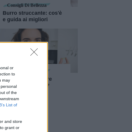
Consigli Di Bellezza
Burro struccante: cos'è
e guida ai migliori
sonal or
Consigli Di Bellezza
ection to
Il collagene da bere
ou may
funziona davvero?
 personal
out of the
 downstream
B’s List of
er and store
to grant or