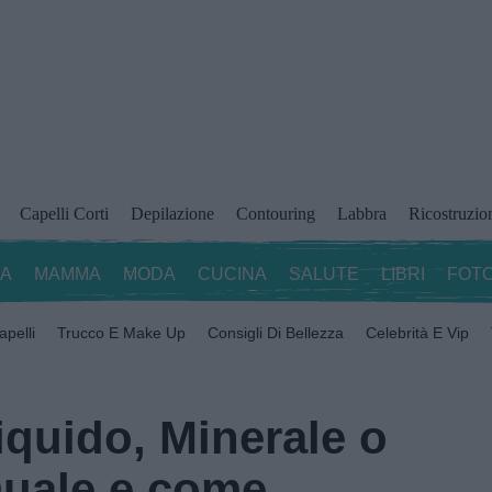
Capelli Corti
Depilazione
Contouring
Labbra
Ricostruzio
ZA
MAMMA
MODA
CUCINA
SALUTE
LIBRI
FOTO
apelli
Trucco E Make Up
Consigli Di Bellezza
Celebrità E Vip
iquido, Minerale o
uale e come