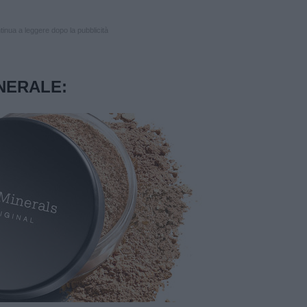
inua a leggere dopo la pubblicità
NERALE
: