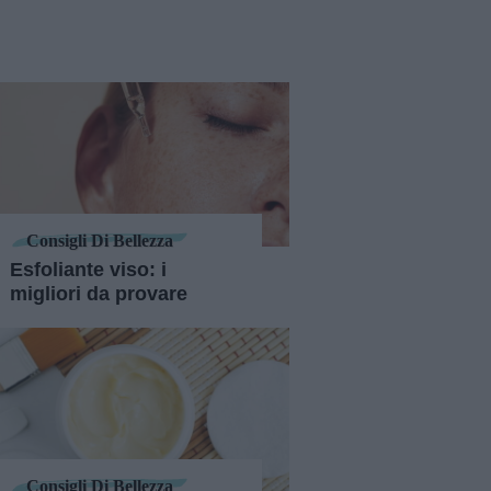
Consigli Di Bellezza
Esfoliante viso: i
migliori da provare
Consigli Di Bellezza