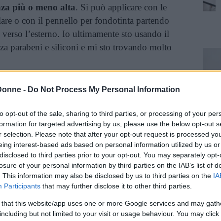
za più o meno alta
. Si può applicare con le
lare o con il pennello per fondotinta partendo
 verso l’esterno. Io ultimamente sto usando il
za parabeni e siliconi e mi sto trovando molto
inua a leggere dopo la pubblicità
Donne -
Do Not Process My Personal Information
to opt-out of the sale, sharing to third parties, or processing of your per
formation for targeted advertising by us, please use the below opt-out s
OMPATTO CREMOSO
:
r selection. Please note that after your opt-out request is processed y
eing interest-based ads based on personal information utilized by us or
disclosed to third parties prior to your opt-out. You may separately opt-
losure of your personal information by third parties on the IAB’s list of
. This information may also be disclosed by us to third parties on the
IA
Participants
that may further disclose it to other third parties.
 that this website/app uses one or more Google services and may gath
including but not limited to your visit or usage behaviour. You may click 