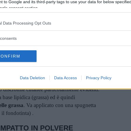
 to Google and its third-party tags to use your data for below specifi
ogle consent section.
l Data Processing Opt Outs
consents
CONFIRM
Data Deletion
Data Access
Privacy Policy
ce la più alta coprenza
e quindi il più adatto
o discromie cutanee particolarmente evidenti.
base lipidica (grassa) ed è quindi
elle grassa
. Va applicato con una spugnetta
il fondotinta) .
MPATTO IN POLVERE