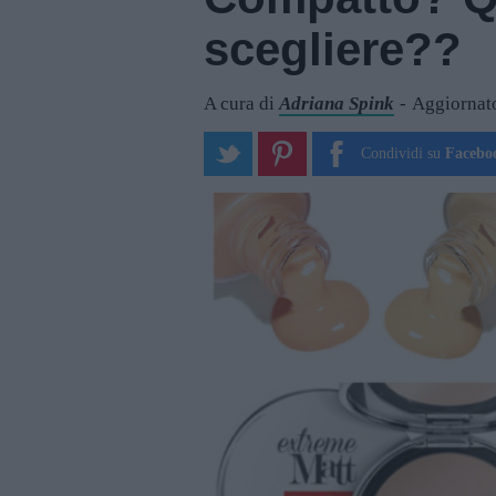
scegliere??
A cura di
Adriana Spink
Aggiornato
Condividi su
Facebo