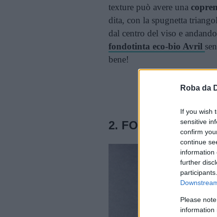
texture può avere una
copren
dita, con la spugnetta triango
dal centro del viso e andando
fondotinta eco-bio Avril
sen
bene!
Cont
Roba da 
If you wish 
sensitive in
2.
FONDOTINTA C
confirm you
continue se
information 
further disc
participants
Downstream 
Please note
information 