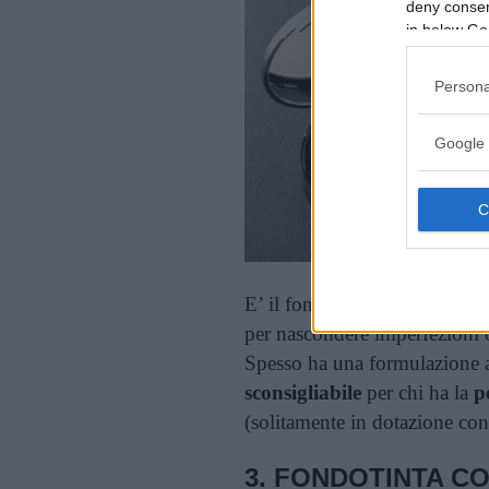
deny consent
in below Go
Persona
Google 
E’ il fondotinta che
garantis
per nascondere imperfezioni 
Spesso ha una formulazione a 
sconsigliabile
per chi ha la
p
(solitamente in dotazione con 
3.
FONDOTINTA CO