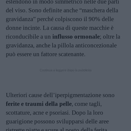
estendono in modo simmetrico nelle due parti
del viso. Sono definite anche “maschera della
gravidanza” perché colpiscono il 90% delle
donne incinte. La causa di queste macchie è
riconducibile a un
influsso ormonale
; oltre la
gravidanza, anche la pillola anticoncezionale
può essere un fattore scatenante.
Continua a leggere dopo la pubblicità
Ulteriori cause dell’iperpigmentazione sono
ferite e traumi della pelle
, come tagli,
scottature, acne e psoriasi. Dopo la loro
guarigione possono svilupparsi delle aree
ristrette piatte e scure al posto della ferita.