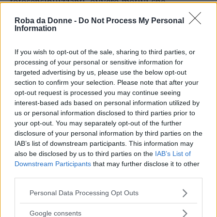
fotosensibilizzanti, ovvero motivi che
potrebbero scatenare lo sviluppo di macchie
Roba da Donne -
Do Not Process My Personal
Information
scure sul nostro viso.
If you wish to opt-out of the sale, sharing to third parties, or
2. Laser
processing of your personal or sensitive information for
targeted advertising by us, please use the below opt-out
Il laser è una tecnica di eliminazione delle
section to confirm your selection. Please note that after your
opt-out request is processed you may continue seeing
macchie scure sul viso
molto valida
, tuttavia
interest-based ads based on personal information utilized by
l’iperpigmentazione per essere eliminata
us or personal information disclosed to third parties prior to
your opt-out. You may separately opt-out of the further
attraverso questo metodo deve presentare
disclosure of your personal information by third parties on the
determinate caratteristiche
. La macchia deve
IAB’s list of downstream participants. This information may
avere un colore molto scuro in modo tale che il
also be disclosed by us to third parties on the
IAB’s List of
Downstream Participants
that may further disclose it to other
raggio di luce riesca a isolarla e a distinguerla
third parties.
dal resto del viso. Solo così la macchia può
Please note that this website/app uses one or more Google
Personal Data Processing Opt Outs
essere eliminata.
services and may gather and store information including but
not limited to your visit or usage behaviour. You may click to
Google consents