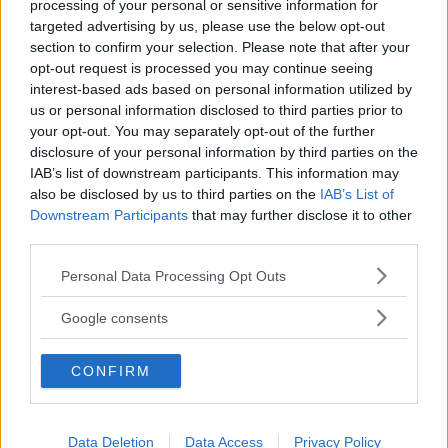
processing of your personal or sensitive information for
pelle, generando ulteriori macchie e
targeted advertising by us, please use the below opt-out
section to confirm your selection. Please note that after your
peggiorando la situazione iniziale.
opt-out request is processed you may continue seeing
interest-based ads based on personal information utilized by
us or personal information disclosed to third parties prior to
your opt-out. You may separately opt-out of the further
disclosure of your personal information by third parties on the
IAB’s list of downstream participants. This information may
also be disclosed by us to third parties on the
IAB’s List of
Downstream Participants
that may further disclose it to other
third parties.
Please note that this website/app uses one or more Google
Personal Data Processing Opt Outs
services and may gather and store information including but
not limited to your visit or usage behaviour. You may click to
Google consents
Fonte: web
grant or deny consent to Google and its third-party tags to
use your data for below specified purposes in below Google
Come e dove si trova in
CONFIRM
consent section.
commercio l’idrochinone
Data Deletion
Data Access
Privacy Policy