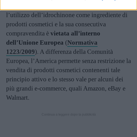
A causa dei suoi molteplici effetti collaterali,
l’utilizzo dell’idrochinone come ingrediente di
prodotti cosmetici e la sua consecutiva
compravendita è
vietata all’interno
dell’Unione Europea
(
Normativa
1223/2009
). A differenza della Comunità
Europea, l’America permette senza restrizione la
vendita di prodotti cosmetici contenenti tale
principio attivo e lo stesso vale per alcuni dei
più grandi e-commerce, quali Amazon, eBay e
Walmart.
Continua a leggere dopo la pubblicità