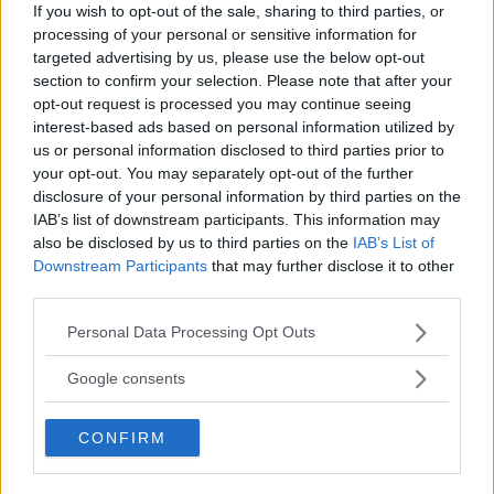
If you wish to opt-out of the sale, sharing to third parties, or
Continua a leggere dopo la pubblicità
processing of your personal or sensitive information for
targeted advertising by us, please use the below opt-out
section to confirm your selection. Please note that after your
opt-out request is processed you may continue seeing
Clarisonic va caricato elettricamente e
una
interest-based ads based on personal information utilized by
us or personal information disclosed to third parties prior to
carica dura un mese
se l’apparecchio viene
your opt-out. You may separately opt-out of the further
utilizzato una volta al giorno: la durata si
disclosure of your personal information by third parties on the
dimezza se viene utilizzato due volte al giorno.
IAB’s list of downstream participants. This information may
also be disclosed by us to third parties on the
IAB’s List of
Downstream Participants
that may further disclose it to other
Ricordate di struccarvi completamente prima di
third parties.
utilizzarlo, perché sì rimuove i residui di trucco,
Please note that this website/app uses one or more Google
Personal Data Processing Opt Outs
ma non è uno struccante.
services and may gather and store information including but
not limited to your visit or usage behaviour. You may click to
Google consents
grant or deny consent to Google and its third-party tags to
Una volta finita la pulizia del viso
use your data for below specified purposes in below Google
CONFIRM
con Clarisonic
pulite la testina con acqua
consent section.
tiepida e sapone
, eliminando tutti i residui