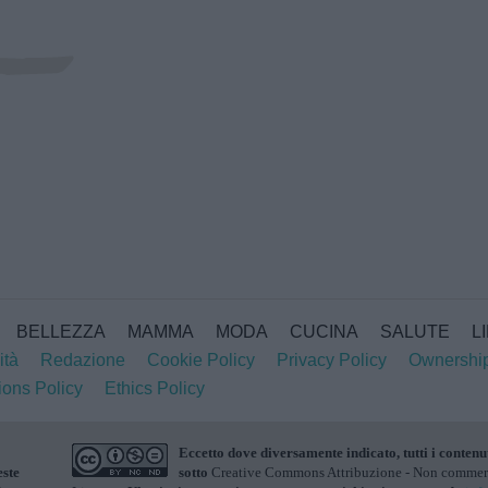
BELLEZZA
MAMMA
MODA
CUCINA
SALUTE
L
ità
Redazione
Cookie Policy
Privacy Policy
Ownershi
ions Policy
Ethics Policy
Eccetto dove diversamente indicato, tutti i contenu
este
sotto
Creative Commons Attribuzione - Non commerci