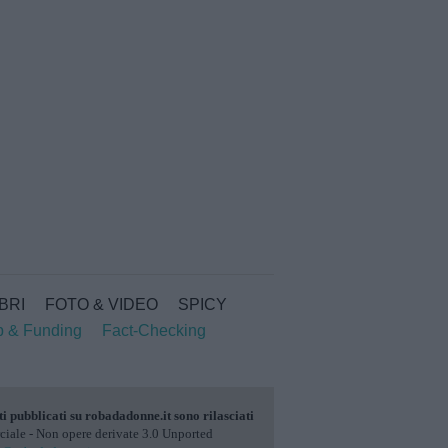
IBRI
FOTO & VIDEO
SPICY
p & Funding
Fact-Checking
ti pubblicati su
robadadonne.it
sono rilasciati
ale - Non opere derivate 3.0 Unported