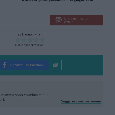
Entra nel nostro
canale
Ti è stato utile?
Rate this item:
Non ci sono ancora voti.
SUBMIT RATING
Condividi su
Facebook
a mamma sono convinta che le
eri.
Suggerisci una correzione