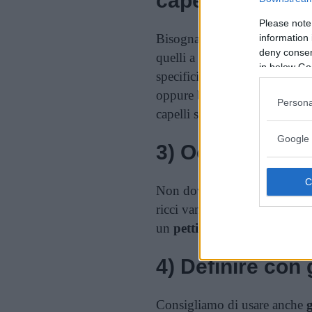
capelli ricci
Please note
Bisogna poi usare uno
sham
information 
deny consent
quelli a base di
semi di lino
.
in below Go
specifici per
capelli ricci
, ad
oppure
balsami
particolari c
Persona
capelli si asciughino.
Google 
3) Occhio alla p
Non dovete mai pettinare i cap
ricci vanno sempre pettinati
un
pettine
a denti larghi e di 
4) Definire con
Consigliamo di usare anche
g