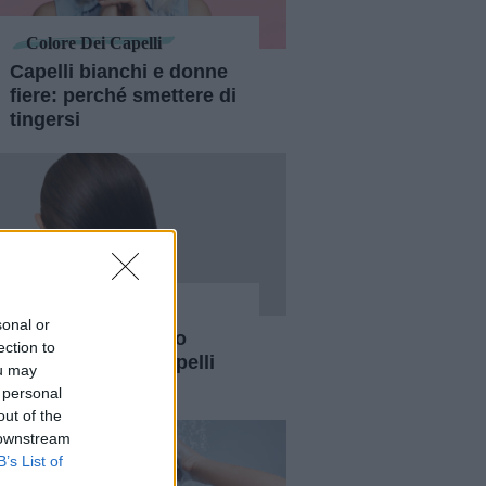
Colore Dei Capelli
Capelli bianchi e donne
fiere: perché smettere di
tingersi
Salute Dei Capelli
sonal or
Bond builder: ecco
ection to
come rendere i capelli
ou may
sani e luminosi
 personal
out of the
 downstream
B’s List of