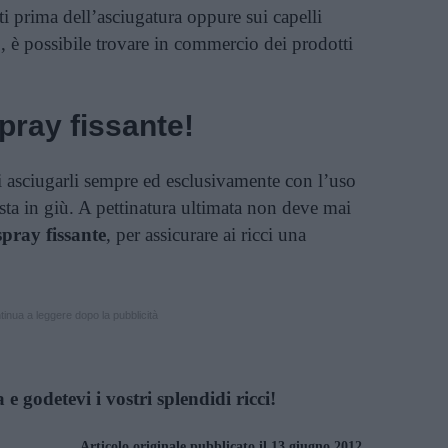
ti prima dell’asciugatura oppure sui capelli
o, è possibile trovare in commercio dei prodotti
pray fissante!
di asciugarli sempre ed esclusivamente con l’uso
esta in giù. A pettinatura ultimata non deve mai
spray fissante
, per assicurare ai ricci una
inua a leggere dopo la pubblicità
 e godetevi i vostri splendidi ricci!
Articolo originale pubblicato il 13 giugno 2012