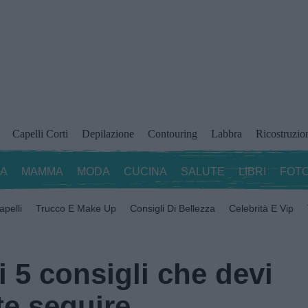
Capelli Corti
Depilazione
Contouring
Labbra
Ricostruzio
ZA
MAMMA
MODA
CUCINA
SALUTE
LIBRI
FOTO
apelli
Trucco E Make Up
Consigli Di Bellezza
Celebrità E Vip
 i 5 consigli che devi
e seguire