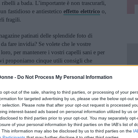
 ribelli a bada. L’importante è non trascurarli,
 un fastidioso e antiestetico
effetto elettrico
o,
i fragili.
magazine patinati delle splendide foto di
da fare invidia? Se volete che le vostre
loro, per mantenere i vostri capelli sani e per
 vi proponiamo cinque utili consigli che
 d’oro” dei capelli ricci
.
Donne -
Do Not Process My Personal Information
troppo spesso
to opt-out of the sale, sharing to third parties, or processing of your per
formation for targeted advertising by us, please use the below opt-out s
si i capelli molto spesso, due/tre volte alla
r selection. Please note that after your opt-out request is processed y
si rischia di
indebolirli
o renderli molto fragili.
eing interest-based ads based on personal information utilized by us or
disclosed to third parties prior to your opt-out. You may separately opt-
losure of your personal information by third parties on the IAB’s list of
o e prodotti appositi per
. This information may also be disclosed by us to third parties on the
IA
Participants
that may further disclose it to other third parties.