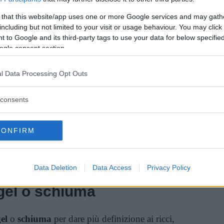
 that this website/app uses one or more Google services and may gath
poo idratante
contenente olii, ad esempio
including but not limited to your visit or usage behaviour. You may click 
 to Google and its third-party tags to use your data for below specifi
 In commercio inoltre esistono vari prodotti
ogle consent section.
 esempio maschere nutrienti per dare lucentezza
ontro l’effetto crespo, da applicare prima che i
l Data Processing Opt Outs
consents
ettinatura!
CONFIRM
elli ricci quando sono già asciutti! I capelli
 quando sono ancora bagnati e usando
legno, per evitare che si elettrizzino.
Data Deletion
Data Access
Privacy Policy
 gel o schiuma
el
o
schiuma
per dare più definizione ai ricci,