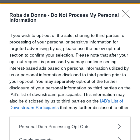
Il rientro in città può essere segnato anche dalle
Roba da Donne -
Do Not Process My Personal
sfumature più fredde, e così
il mushroom
Information
blonde è già stato incoronato colore dei
If you wish to opt-out of the sale, sharing to third parties, or
capelli per l’autunno/inverno 2020/2021
.
processing of your personal or sensitive information for
Semplice comprendere il motivo per cui
targeted advertising by us, please use the below opt-out
section to confirm your selection. Please note that after your
conquista (e conquisterà) così tante fan: si tratta
opt-out request is processed you may continue seeing
di un biondo, ma non il solito. Argentato? Sì,
interest-based ads based on personal information utilized by
us or personal information disclosed to third parties prior to
ma non eccessivamente grigio. Castano? Sì, ma
your opt-out. You may separately opt-out of the further
non così scuro.
Trae ispirazione direttamente
disclosure of your personal information by third parties on the
dalla natura
IAB’s list of downstream participants. This information may
invitando chi lo sceglie ad
also be disclosed by us to third parties on the
IAB’s List of
abbandonare gli schemi e lanciarsi in nuove
Downstream Participants
that may further disclose it to other
sperimentazioni.
third parties.
Please note that this website/app uses one or more Google
Personal Data Processing Opt Outs
Questo colore è
il risultato di un mix
services and may gather and store information including but
not limited to your visit or usage behaviour. You may click to
Google consents