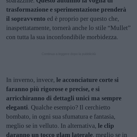
sbarazzine.
Questo autunno la voglia di
trasformazione e sperimentazione prenderà
il sopravvento
ed è proprio per questo che,
inaspettatamente, tornerà anche lo stile “Mullet”
con tutta la sua inconfondibile morbidezza.
Continua a leggere dopo la pubblicità
In inverno, invece,
le acconciature corte si
faranno più rigorose e precise, e si
arricchiranno di dettagli unici ma sempre
eleganti
. Qualche esempio? Il cerchietto
bombato, in ogni sua sfumatura e fantasia,
meglio se in velluto. In alternativa,
le clip
daranno un tocco glam laterale
, meglio se in