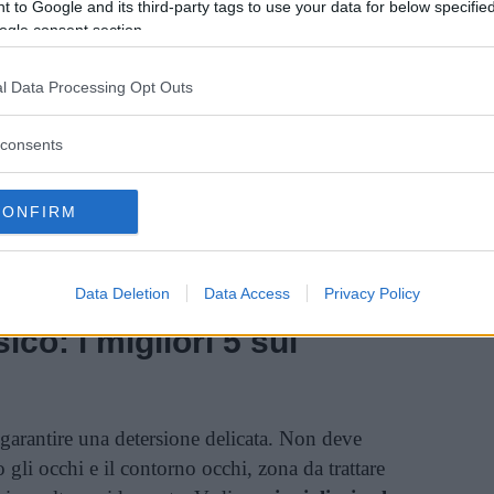
 to Google and its third-party tags to use your data for below specifi
ogle consent section.
spugnetta alcuni secondi sull’occhio, così da
irne una più veloce e facile rimozione;
l Data Processing Opt Outs
 verso il basso senza sfregarle, per rimuovere tutti
consents
ischetto per il secondo occhio;
CONFIRM
il décolleté;
qua tiepida.
Data Deletion
Data Access
Privacy Policy
ico: i migliori 5 sul
garantire una detersione delicata. Non deve
o gli occhi e il contorno occhi, zona da trattare