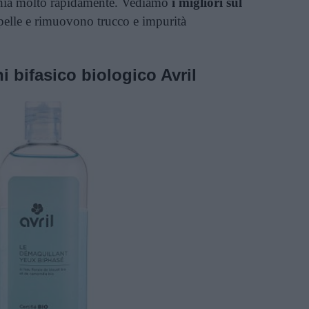
chia molto rapidamente. Vediamo
i migliori sul
 pelle e rimuovono trucco e impurità
i bifasico biologico Avril