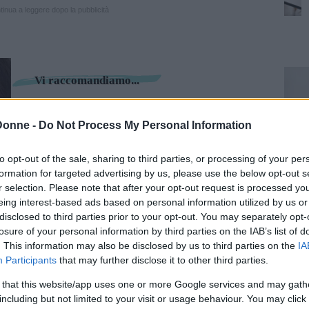
inua a leggere dopo la pubblicità
Vi raccomandiamo...
Irriconoscibili senza trucco: cosa ci
insegna la trasformazione delle
Donne -
Do Not Process My Personal Information
beauty blogger
to opt-out of the sale, sharing to third parties, or processing of your per
formation for targeted advertising by us, please use the below opt-out s
ico: come si utilizza
r selection. Please note that after your opt-out request is processed y
eing interest-based ads based on personal information utilized by us or
disclosed to third parties prior to your opt-out. You may separately opt-
ilizzare correttamente uno struccante bifasico:
losure of your personal information by third parties on the IAB’s list of
. This information may also be disclosed by us to third parties on the
IA
 operazione va svolta a ogni utilizzo, per
Participants
that may further disclose it to other third parties.
 that this website/app uses one or more Google services and may gath
including but not limited to your visit or usage behaviour. You may click 
ntità su un dischetto di cotone o su una