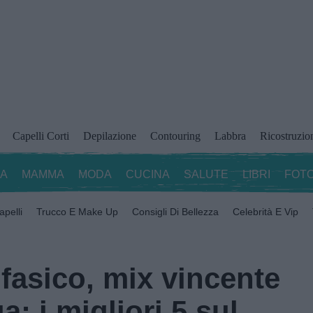
Capelli Corti
Depilazione
Contouring
Labbra
Ricostruzio
ZA
MAMMA
MODA
CUCINA
SALUTE
LIBRI
FOTO
apelli
Trucco E Make Up
Consigli Di Bellezza
Celebrità E Vip
fasico, mix vincente
a: i migliori 5 sul