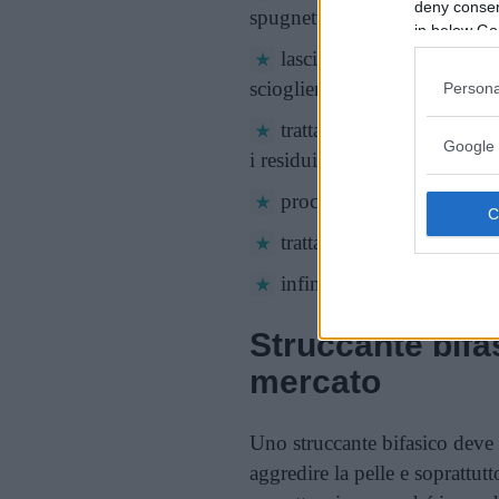
deny consent
spugnetta morbida;
in below Go
lasciate il dischetto o la 
sciogliere il trucco e consent
Persona
trattare le ciglia dall’alto
Google 
i residui di make up;
procedere con un nuovo d
trattare il resto del viso e 
infine risciacquate con ac
Struccante bifas
mercato
Uno struccante bifasico deve 
aggredire la pelle e soprattutt