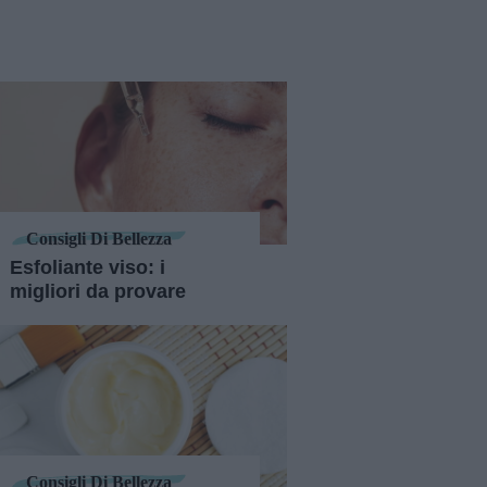
Consigli Di Bellezza
Esfoliante viso: i
migliori da provare
Consigli Di Bellezza