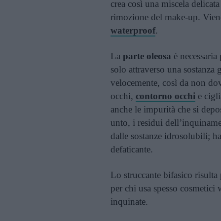
crea così una miscela delicata
rimozione del make-up. Viene 
waterproof
.
La
parte oleosa
è necessaria 
solo attraverso una sostanza 
velocemente, così da non dove
occhi,
contorno occhi
e cigli
anche le impurità che si depos
unto, i residui dell’inquina
dalle sostanze idrosolubili; ha
defaticante.
Lo struccante bifasico risulta
per chi usa spesso cosmetici w
inquinate.