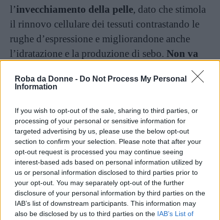
l’
invecchiamento della pelle
, dato che stimola
il rinnovo cellulare dei tessuti contrastando le
rughe d’espressione e migliorandone anche
l’idratazione e la produzione di sebo.
Non va
però confuso con l’acido retinoico
, che è un
Roba da Donne -
Do Not Process My Personal
altro derivato della stessa vitamina ma che è un
Information
vero e proprio farmaco, e che dunque può
If you wish to opt-out of the sale, sharing to third parties, or
essere prescritto soltanto da un medico.
processing of your personal or sensitive information for
targeted advertising by us, please use the below opt-out
Continua a leggere dopo la pubblicità
section to confirm your selection. Please note that after your
opt-out request is processed you may continue seeing
interest-based ads based on personal information utilized by
us or personal information disclosed to third parties prior to
Questa è una delle principali ragioni per cui,
your opt-out. You may separately opt-out of the further
disclosure of your personal information by third parties on the
spesso, si pensa che il retinolo sia una sostanza
IAB’s list of downstream participants. This information may
troppo aggressiva per la pelle, ma la sua
also be disclosed by us to third parties on the
IAB’s List of