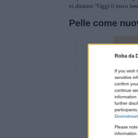
vi diranno “Oggi ti trovo ben
Pelle come nuo
Roba da 
If you wish 
sensitive in
confirm you
continue se
information 
further disc
participants
Downstream 
Please note
information 