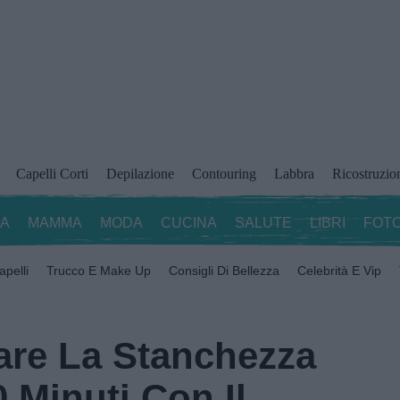
Capelli Corti
Depilazione
Contouring
Labbra
Ricostruzio
ZA
MAMMA
MODA
CUCINA
SALUTE
LIBRI
FOTO
apelli
Trucco E Make Up
Consigli Di Bellezza
Celebrità E Vip
are La Stanchezza
0 Minuti Con Il