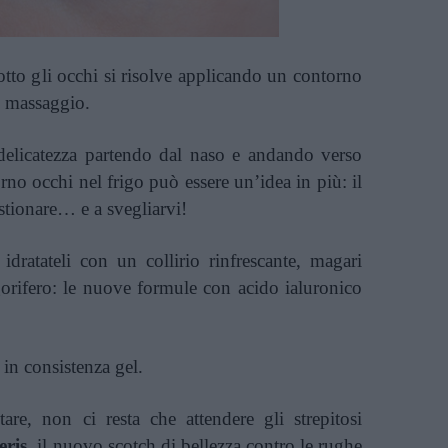
sotto gli occhi si risolve applicando un contorno
o massaggio.
 delicatezza partendo dal naso e andando verso
rno occhi nel frigo può essere un’idea in più: il
estionare… e a svegliarvi!
idratateli con un collirio rinfrescante, magari
gorifero: le nuove formule con acido ialuronico
 in consistenza gel.
re, non ci resta che attendere gli strepitosi
eris
, il nuovo scotch di bellezza contro le rughe