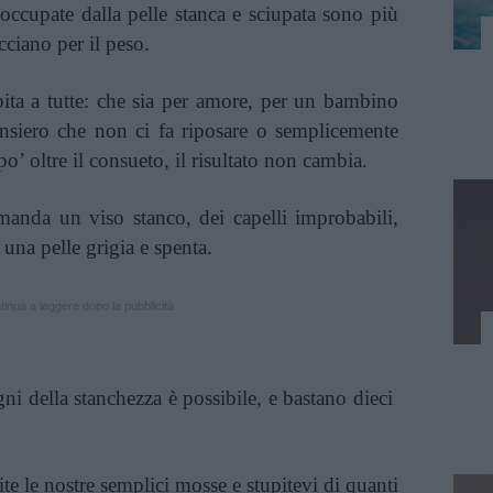
occupate dalla pelle stanca e sciupata sono più
cciano per il peso.
pita a tutte: che sia per amore, per un bambino
nsiero che non ci fa riposare o semplicemente
o’ oltre il consueto, il risultato non cambia.
manda un viso stanco, dei capelli improbabili,
 una pelle grigia e spenta.
inua a leggere dopo la pubblicità
gni della stanchezza è possibile, e bastano dieci
te le nostre semplici mosse e stupitevi di quanti