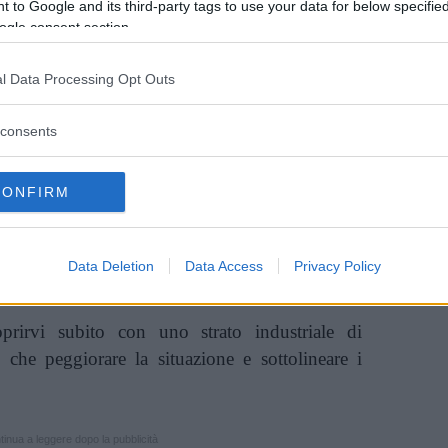
 to Google and its third-party tags to use your data for below specifi
ogle consent section.
l Data Processing Opt Outs
consents
o lasciato il segno: la pelle appare spenta,
rfezioni sembrano quadruplicate.
CONFIRM
 sera prima (male! Sapete che
fa invecchiare la
acquate il viso con acqua fresca e passate un
Data Deletion
Data Access
Privacy Policy
prirvi subito con uno strato industriale di
o che peggiorare la situazione e sottolineare i
inua a leggere dopo la pubblicità