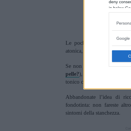
deny consent
in below Go
Persona
Google 
Le poche ore di sonno hann
atonica, grigiastra e le impe
Se non vi siete struccate la
pelle?
), provvedete: poi sci
tonico che minimizzi i pori.
Abbandonate l’idea di rico
fondotinta: non fareste altr
sintomi della stanchezza.
Cont