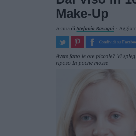
Make-Up
A cura di
Stefania Ravagni
Aggiorn
Condividi su
Facebo
Avete fatto le ore piccole? Vi spi
riposo In poche mosse