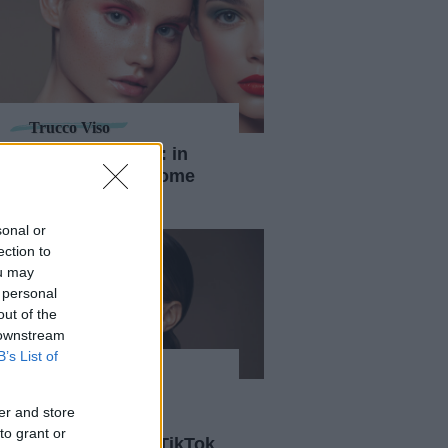
Trucco Viso
Cold girl make-up: in
cosa consiste e come
realizzarlo
sonal or
ection to
ou may
 personal
out of the
 downstream
B’s List of
Trucco Viso
I tutorial
er and store
dell'underpainting
to grant or
make-up, il trend TikTok