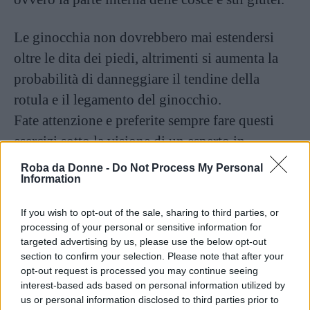
Le ginocchia non dovrebbero mai estendersi
oltre le dita dei piedi, altrimenti si aumenta la
probabilità di danneggiare il tendine della
rotula e il legamento del ginocchio.
Fate attenzione e preferite sempre fare questi
esercizi sotto la visione di un esperto in
palestra.
Roba da Donne -
Do Not Process My Personal
Information
2. Slanci
If you wish to opt-out of the sale, sharing to third parties, or
processing of your personal or sensitive information for
targeted advertising by us, please use the below opt-out
section to confirm your selection. Please note that after your
opt-out request is processed you may continue seeing
interest-based ads based on personal information utilized by
us or personal information disclosed to third parties prior to