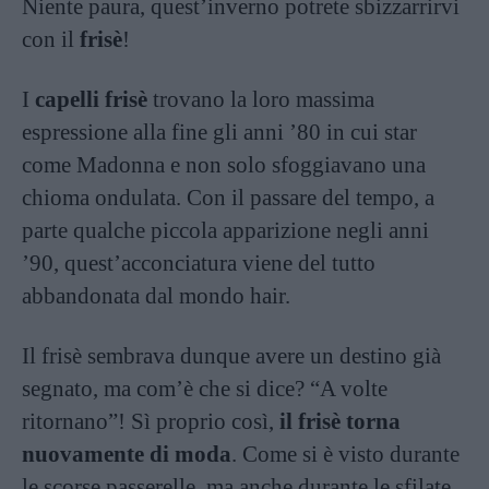
Niente paura, quest’inverno potrete sbizzarrirvi
con il
frisè
!
I
capelli frisè
trovano la loro massima
espressione alla fine gli anni ’80 in cui star
come Madonna e non solo sfoggiavano una
chioma ondulata. Con il passare del tempo, a
parte qualche piccola apparizione negli anni
’90, quest’acconciatura viene del tutto
abbandonata dal mondo hair.
Il frisè sembrava dunque avere un destino già
segnato, ma com’è che si dice? “A volte
ritornano”! Sì proprio così,
il frisè torna
nuovamente di moda
. Come si è visto durante
le scorse passerelle, ma anche durante le sfilate