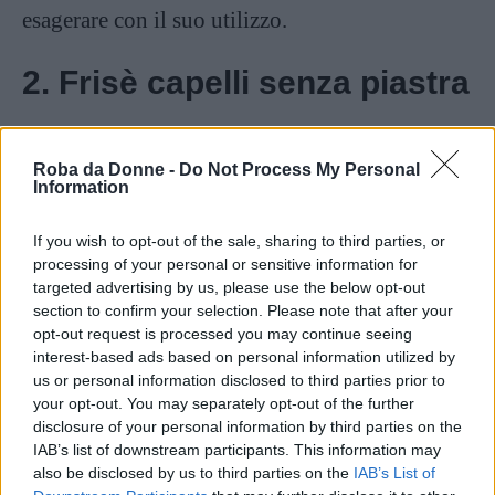
esagerare con il suo utilizzo.
2. Frisè capelli senza piastra
Roba da Donne -
Do Not Process My Personal
Information
If you wish to opt-out of the sale, sharing to third parties, or
processing of your personal or sensitive information for
targeted advertising by us, please use the below opt-out
section to confirm your selection. Please note that after your
opt-out request is processed you may continue seeing
interest-based ads based on personal information utilized by
us or personal information disclosed to third parties prior to
Fonte: Web
your opt-out. You may separately opt-out of the further
disclosure of your personal information by third parties on the
Se proprio non volete utilizzare la piastra,
IAB’s list of downstream participants. This information may
potrete realizzare il frisè ottenendo un buon
also be disclosed by us to third parties on the
IAB’s List of