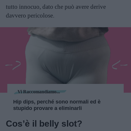
tutto innocuo, dato che può avere derive
davvero pericolose.
Vi Raccomandiamo...
Hip dips, perché sono normali ed è
stupido provare a eliminarli
Cos’è il belly slot?