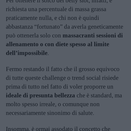
Per ottenere il solco del belly slot, infatti, è
richiesta una percentuale di massa grassa
praticamente nulla, e chi non è quindi
abbastanza “fortunato” da averla geneticamente
può ottenerla solo con
massacranti sessioni di
allenamento o con diete spesso al limite
dell’impossibile
.
Fermo restando il fatto che il grosso equivoco
di tutte queste challenge o trend social risiede
prima di tutto nel fatto di voler proporre un
ideale di presunta bellezza
che è standard, ma
molto spesso irreale, o comunque non
necessariamente sinonimo di salute.
Insomma, è ormai assodato il concetto che