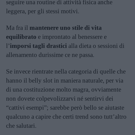
seguire una routine di attività fisica anche
leggera, per gli stessi motivi.
Ma fra il
mantenere uno stile di vita
equilibrato
e improntato al benessere e
l’
imporsi tagli drastici
alla dieta o sessioni di
allenamento durissime ce ne passa.
Se invece rientrate nella categoria di quelle che
hanno il belly slot in maniera naturale, per via
di una costituzione molto magra, ovviamente
non dovete colpevolizzarvi né sentirvi dei
“cattivi esempi”; sarebbe però bello se aiutaste
qualcuno a capire che certi trend sono tutt’altro
che salutari.