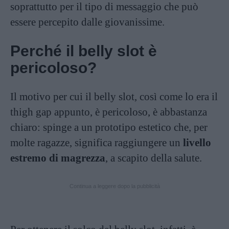
soprattutto per il tipo di messaggio che può
essere percepito dalle giovanissime.
Perché il belly slot è
pericoloso?
Il motivo per cui il belly slot, così come lo era il
thigh gap appunto, è pericoloso, è abbastanza
chiaro: spinge a un prototipo estetico che, per
molte ragazze, significa raggiungere un
livello
estremo di magrezza
, a scapito della salute.
Continua a leggere dopo la pubblicità