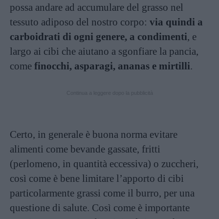
possa andare ad accumulare del grasso nel
tessuto adiposo del nostro corpo:
via quindi a
carboidrati di ogni genere, a condimenti
, e
largo ai cibi che aiutano a sgonfiare la pancia,
come
finocchi, asparagi, ananas e mirtilli
.
Continua a leggere dopo la pubblicità
Certo, in generale è buona norma evitare
alimenti come bevande gassate, fritti
(perlomeno, in quantità eccessiva) o zuccheri,
così come è bene limitare l’apporto di cibi
particolarmente grassi come il burro, per una
questione di salute. Così come è importante