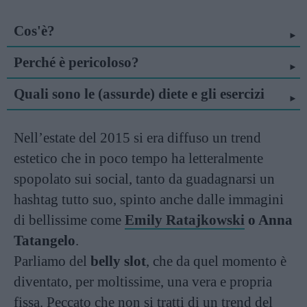
Cos'è?
Perché è pericoloso?
Quali sono le (assurde) diete e gli esercizi
Nell’estate del 2015 si era diffuso un trend
estetico che in poco tempo ha letteralmente
spopolato sui social, tanto da guadagnarsi un
hashtag tutto suo, spinto anche dalle immagini
di bellissime come
Emily Ratajkowski
o Anna
Tatangelo
.
Parliamo del
belly slot
, che da quel momento è
diventato, per moltissime, una vera e propria
fissa. Peccato che non si tratti di un trend del