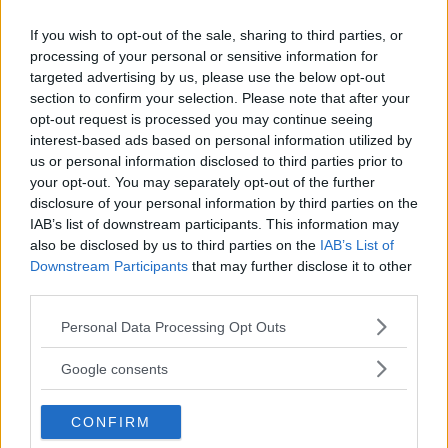
devono essere però sciolti (qualche goccia) in
un cucchiaio di latte, evitando di aggiungerli
If you wish to opt-out of the sale, sharing to third parties, or
processing of your personal or sensitive information for
puri ad acqua e sale.
targeted advertising by us, please use the below opt-out
section to confirm your selection. Please note that after your
opt-out request is processed you may continue seeing
Il consiglio è quello di ripetere il bagno di sale
interest-based ads based on personal information utilized by
una volta alla settimana
, applicando prima di
us or personal information disclosed to third parties prior to
immergersi uno scrub alle gambe con un’azione
your opt-out. You may separately opt-out of the further
disclosure of your personal information by third parties on the
esfoliante e in grado di stimolare la
IAB’s list of downstream participants. This information may
circolazione. Dopo il bagno è sempre
also be disclosed by us to third parties on the
IAB’s List of
Downstream Participants
that may further disclose it to other
consigliata una crema anti-cellulite, in modo da
third parties.
completare al meglio la beauty routine per le
Please note that this website/app uses one or more Google
Personal Data Processing Opt Outs
nostre gambe.
services and may gather and store information including but
not limited to your visit or usage behaviour. You may click to
Google consents
Bagno di sale: quanto e
grant or deny consent to Google and its third-party tags to
use your data for below specified purposes in below Google
quale sale usare
CONFIRM
consent section.