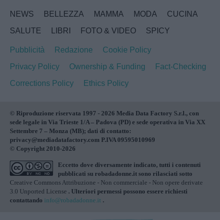
NEWS
BELLEZZA
MAMMA
MODA
CUCINA
SALUTE
LIBRI
FOTO & VIDEO
SPICY
Pubblicità
Redazione
Cookie Policy
Privacy Policy
Ownership & Funding
Fact-Checking
Corrections Policy
Ethics Policy
© Riproduzione riservata 1997 - 2026 Media Data Factory S.r.l., con
sede legale in Via Trieste 1/A – Padova (PD) e sede operativa in Via XX
Settembre 7 – Monza (MB); dati di contatto:
privacy@mediadatafactory.com P.IVA 09595010969
© Copyright 2010-2026
Eccetto dove diversamente indicato, tutti i contenuti
pubblicati su
robadadonne.it
sono rilasciati sotto
Creative Commons Attribuzione - Non commerciale - Non opere derivate
3.0 Unported License
. Ulteriori permessi possono essere richiesti
contattando
info@robadadonne.it
.