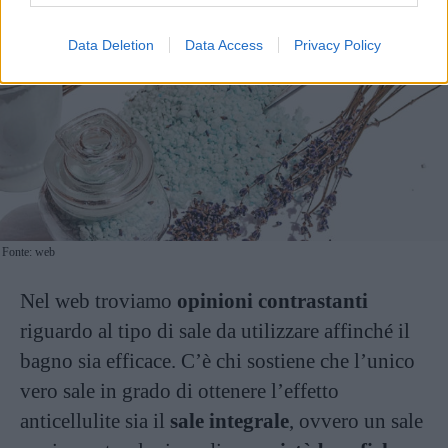
Data Deletion
Data Access
Privacy Policy
Fonte: web
Nel web troviamo
opinioni contrastanti
riguardo al tipo di sale da utilizzare affinché il
bagno sia efficace. C’è chi sostiene che l’unico
vero sale in grado di ottenere l’effetto
anticellulite sia il
sale integrale
, ovvero un sale