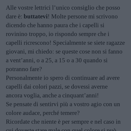
Alle vostre lettrici l’unico consiglio che posso
dare è:
buttatevi
! Molte persone mi scrivono
dicendo che hanno paura che i capelli si
rovinino troppo, io rispondo sempre che i
capelli ricrescono! Specialmente se siete ragazze
giovani, mi chiedo: se queste cose non si fanno
a vent’anni, o a 25, a 15 o a 30 quando si
potranno fare?
Personalmente io spero di continuare ad avere
capelli dai colori pazzi, se dovessi averne
ancora voglia, anche a cinquant’anni!
Se pensate di sentirvi più a vostro agio con un
colore audace, perché temere?
Ricordate che niente è per sempre e nel caso in
cui doveste stare male con quel colore si può