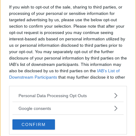
If you wish to opt-out of the sale, sharing to third parties, or
processing of your personal or sensitive information for
targeted advertising by us, please use the below opt-out
section to confirm your selection. Please note that after your
opt-out request is processed you may continue seeing
interest-based ads based on personal information utilized by
Devo ammettere, che purtroppo, vuoi per la
us or personal information disclosed to third parties prior to
your opt-out. You may separately opt-out of the further
mancanza di tempo, o vuoi per l’abitudine,
disclosure of your personal information by third parties on the
tendo a truccarmi sempre nello stesso modo
IAB’s list of downstream participants. This information may
also be disclosed by us to third parties on the
IAB’s List of
tutti i giorni! Per una ragazza che come me,
Downstream Participants
that may further disclose it to other
ha voglia di cambiare un po’ look, sempre
third parties.
tenendo conto di avere solo quei 10 minuti
Please note that this website/app uses one or more Google
Personal Data Processing Opt Outs
mattutini per prepararsi, che consiglio
services and may gather and store information including but
not limited to your visit or usage behaviour. You may click to
daresti!?
Google consents
grant or deny consent to Google and its third-party tags to
Be’, innanzitutto consiglierei, in tono
use your data for below specified purposes in below Google
CONFIRM
consent section.
scherzoso, di svegliarsi prima! =) Aver solo 10