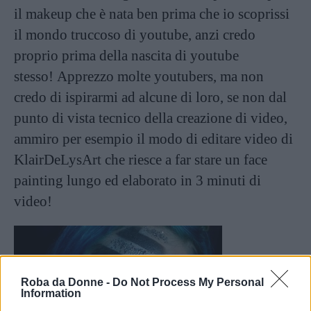
il makeup che è nata ben prima che io scoprissi
il mondo truccoso di youtube, anzi credo
proprio prima della nascita di youtube
stesso! Apprezzo molte youtubers, ma non
credo di ispirarmi ad alcune di loro, se non dal
punto di vista tecnico della creazione di video,
ammiro per esempio il modo di editare video di
KlairDeLysArt che riesce a far stare un face
painting lungo ed elaborato in 3 minuti di
video!
Roba da Donne -
Do Not Process My Personal
Information