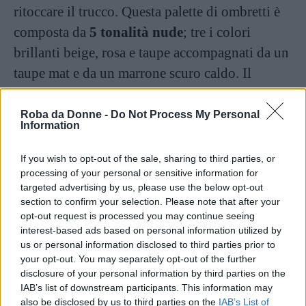
ritoccare il trucco. Questa palette di ombretti è
composta da
5 tonalità nude
; tre i colori
brillanti beige, rosa e taupe accompagnati da un
taupe mat e da un marrone scuro caldo. Il
packaging color oro opaco è molto elegante e
raffinato. Costo € 39,00
Roba da Donne -
Do Not Process My Personal
Information
Continua a leggere dopo la pubblicità
If you wish to opt-out of the sale, sharing to third parties, or
processing of your personal or sensitive information for
targeted advertising by us, please use the below opt-out
section to confirm your selection. Please note that after your
A/W 15 Runway Eyeshadow
opt-out request is processed you may continue seeing
Palette by Burberry
interest-based ads based on personal information utilized by
us or personal information disclosed to third parties prior to
your opt-out. You may separately opt-out of the further
disclosure of your personal information by third parties on the
IAB’s list of downstream participants. This information may
also be disclosed by us to third parties on the
IAB’s List of