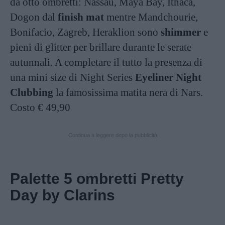
da otto ombretti: Nassau, Maya Bay, Ithaca,
Dogon dal
finish mat
mentre Mandchourie,
Bonifacio, Zagreb, Heraklion sono
shimmer
e
pieni di glitter per brillare durante le serate
autunnali. A completare il tutto la presenza di
una mini size di Night Series
Eyeliner Night
Clubbing
la famosissima matita nera di Nars.
Costo € 49,90
Continua a leggere dopo la pubblicità
Palette 5 ombretti Pretty
Day by Clarins