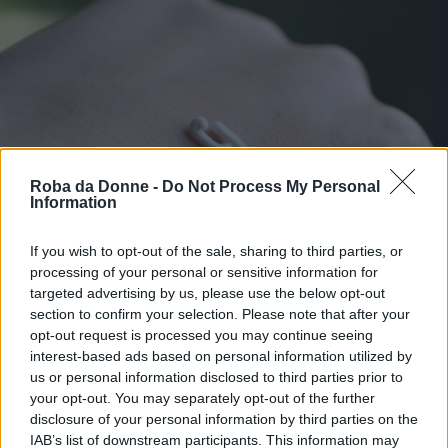
Roba da Donne -
Do Not Process My Personal
Information
If you wish to opt-out of the sale, sharing to third parties, or
processing of your personal or sensitive information for
targeted advertising by us, please use the below opt-out
section to confirm your selection. Please note that after your
opt-out request is processed you may continue seeing
interest-based ads based on personal information utilized by
(Foto: Weheartit)
us or personal information disclosed to third parties prior to
your opt-out. You may separately opt-out of the further
Indossato sotto il trucco, il primer attira e fissa
disclosure of your personal information by third parties on the
il makeup, preservando la pelle dal contatto
IAB’s list of downstream participants. This information may