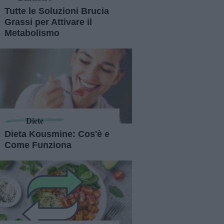
Tutte le Soluzioni Brucia
Grassi per Attivare il
Metabolismo
Diete
Dieta Kousmine: Cos'è e
Come Funziona