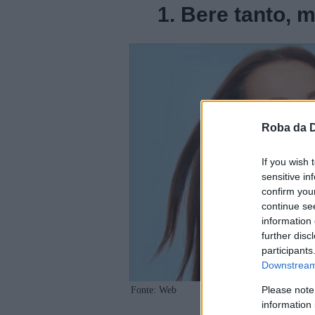
1. Bere tanto, m
Roba da 
If you wish 
sensitive in
confirm you
continue se
information 
further disc
participants
Downstream 
Please note
Fonte: Web
information 