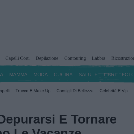
Capelli Corti
Depilazione
Contouring
Labbra
Ricostruzio
ZA
MAMMA
MODA
CUCINA
SALUTE
LIBRI
FOTO
apelli
Trucco E Make Up
Consigli Di Bellezza
Celebrità E Vip
 Depurarsi E Tornare
po Le Vacanze