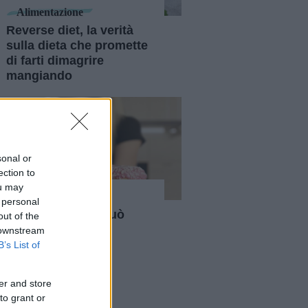
Alimentazione
Reverse diet, la verità
sulla dieta che promette
di farti dimagrire
mangiando
sonal or
ection to
ou may
Diete
 personal
Carb cycling: si può
out of the
dimagrire con la
 downstream
ciclizzazione dei
B’s List of
carboidrati?
er and store
to grant or